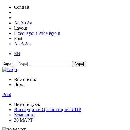
Contrast
Aa
Aa
Aa
Layout
Fixed layout
Wide layout
Font
A -
A
A +
EN
Барај...
Барај
Вие сте на:
Дома
Print
Вие сте тука:
Инситуции и Организации ЈИПР
Компании
30 МАРТ