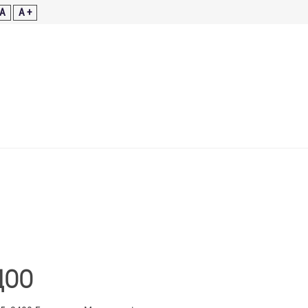
A
A +
ДОО