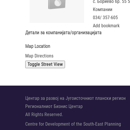
с. Бориево бр. 55 
Компании
034/ 357-605
Add bookmark
Детали за компанијата/организацијата
Map Location
Map Directions
Центар за развој на Југоисточниот плански регион
Регионалниот Бизнис Центар
All Rights Reserved.
Centre for Development of the South-East Planning