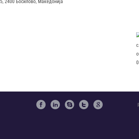
55, 2400 Босилово, Македонија
с
o
0