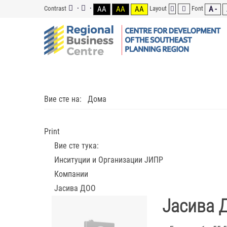
Contrast
AA
AA
AA
Layout
Font
A -
Вие сте на:
Дома
Print
Вие сте тука:
Инситуции и Организации ЈИПР
Компании
Јасива ДОО
Јасива 