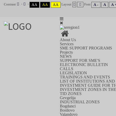
Contrast
Layout
Font
AA
AA
AA
A -
A
A 
About Us
Services
SME SUPPORT PROGRAMS
Projects
NEWS
SUPPORT FOR SME'S
ELECTRONIC BULLETIN
CALLS
LEGISLATION
TRAININGS AND EVENTS
LIST OF INSTITUTIONS AN
INVESTMENT GUIDE FOR T
INVESTMENT ZONES IN TH
TID ZONES
Gevgelija
INDUSTRIAL ZONES
Bogdanci
Bosilovo
Valandovo