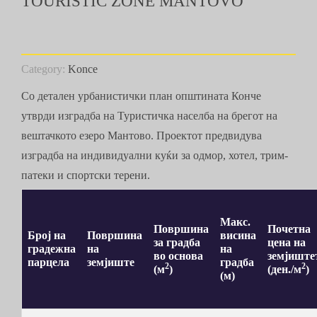
TOURISTIC ZONE MANTOVO
Category:
Konce
Со детален урбанистички план општината Конче
утврди изградба на Туристичка населба на брегот на
вештачкото езеро Мантово. Проектот предвидува
изградба на индивидуални куќи за одмор, хотел, трим-
патеки и спортски терени.
Макс.
Површина
Почетна
Број на
Површина
висина
за градба
цена на
градежна
на
на
во основа
земјиште
парцела
земјиште
градба
2
2
(м
)
(ден./м
)
(м)