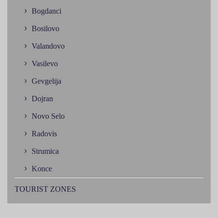
Bogdanci
Bosilovo
Valandovo
Vasilevo
Gevgelija
Dojran
Novo Selo
Radovis
Strumica
Konce
TOURIST ZONES