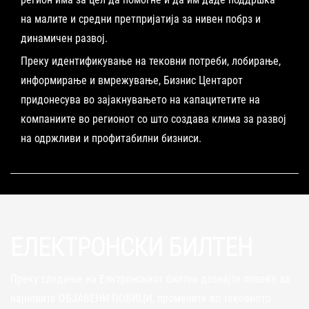
на малите и средни претпријатија за нивен побрз и
динамичен развој.
Преку идентификување на тековни потреби, лобирање,
информирање и вмрежување, Бизнис Центарот
придонесува во зајакнувањето на капацитетите на
компаниите во регионот со што создава клима за развој
на одржливи и профитабилни бизниси.
ЕЛЕКТРОНСКИ БИЛТЕН
Преку следење на Елктронскиот билтен дознајте повеќе за
најновите ОБЈАВЕНИ ПОВИЦИ, промените во тековното