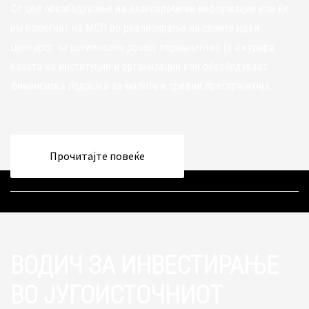
Со цел обезбедување на благовремени информации кои ќе
им помогнат на МСП во реализирање на своите идеи
Центарот за регионален развој перманентно ја ажурира
базата на институции и организации кои обезбедуваат
финансиска подршка за малите и средни претпријатија.
Прочитајте повеќе
ВОДИЧ ЗА ИНВЕСТИРАЊЕ
ВО ЈУГОИСТОЧНИОТ