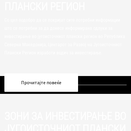
ПЛАНСКИ РЕГИОН
Со цел подобро да се покријат сите потребни информации
што се потребни за да донесе информирана одлуки за
инвестирање во југоисточниот плански регион во Република
Северна Македонија, Центарот за Развој на Југоисточниот
Плански Регион изработи водич за инвестирање.
Прочитајте повеќе
ЗОНИ ЗА ИНВЕСТИРАЊЕ ВО
ЈУГОИСТОЧНИОТ ПЛАНСКИ