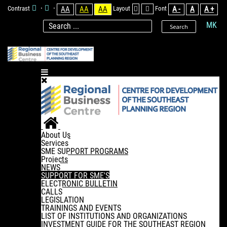
Contrast
AA
AA
AA
Layout
Font
A -
A
A +
MK
Search
About Us
Services
SME SUPPORT PROGRAMS
Projects
NEWS
SUPPORT FOR SME'S
ELECTRONIC BULLETIN
CALLS
LEGISLATION
TRAININGS AND EVENTS
LIST OF INSTITUTIONS AND ORGANIZATIONS
INVESTMENT GUIDE FOR THE SOUTHEAST REGION