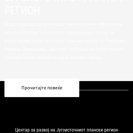
РЕГИОН
Со цел подобро да се покријат сите потребни информации
што се потребни за да донесе информирана одлуки за
инвестирање во југоисточниот плански регион во Република
Северна Македонија, Центарот за Развој на Југоисточниот
Плански Регион изработи водич за инвестирање.
Прочитајте повеќе
Центар за развој на Југоисточниот плански регион