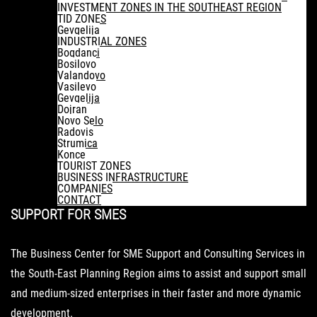
INVESTMENT ZONES IN THE SOUTHEAST REGION
TID ZONES
Gevgelija
INDUSTRIAL ZONES
Bogdanci
Bosilovo
Valandovo
Vasilevo
Gevgelija
Dojran
Novo Selo
Radovis
Strumica
Konce
TOURIST ZONES
BUSINESS INFRASTRUCTURE
COMPANIES
CONTACT
SUPPORT
FOR SMES
The Business Center for SME Support and Consulting Services in
the South-East Planning Region aims to assist and support small
and medium-sized enterprises in their faster and more dynamic
development.