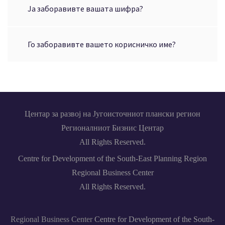
Ја заборавивте вашата шифра?
Го заборавивте вашето корисничко име?
Центар за развој на Југоисточниот плански регион
Регионалниот Бизнис Центар
All Rights Reserved.
Centre for Development of the South-East Planning Region
Regional Business Center
All Rights Reserved.
Regional Business Center
Centre for Development of the South-