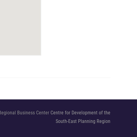
Regional Business Center
Centre for Development of the
South-East Planning Region