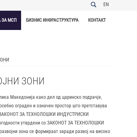
EN
 ЗА МСП
БИЗНИС ИНФРАСТРУКТУРА
КОНТАКТ
ЗОНИ
ОЈНИ ЗОНИ
лика Македонија како дел од царинско подрачје,
посебно ограден и означен простор што претставува
и со ЗАКОНОТ ЗА ТЕХНОЛОШКИ ИНДУСТРИСКИ
 погодности утврдени со ЗАКОНОТ ЗА ТЕХНОЛОШКИ
звојни зона се формираат заради развој на високо