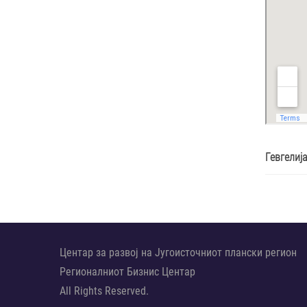
Гевгелиј
Центар за развој на Југоисточниот плански регион
Регионалниот Бизнис Центар
All Rights Reserved.