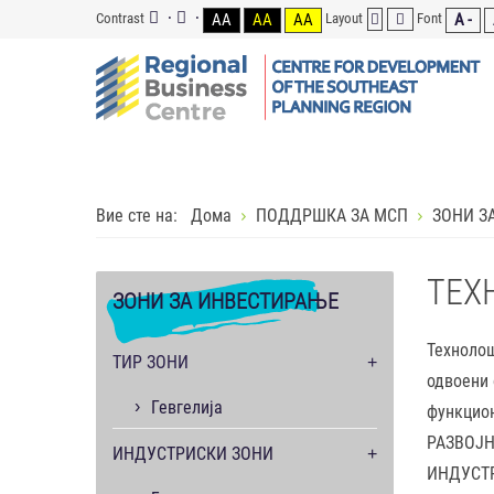
Contrast
AA
AA
AA
Layout
Font
A -
Вие сте на:
Дома
ПОДДРШКА ЗА МСП
ЗОНИ З
ТЕХ
ЗОНИ
ЗА ИНВЕСТИРАЊЕ
Технолош
ТИР ЗОНИ
одвоени 
Гевгелија
функцио
РАЗВОЈН
ИНДУСТРИСКИ ЗОНИ
ИНДУСТРИ