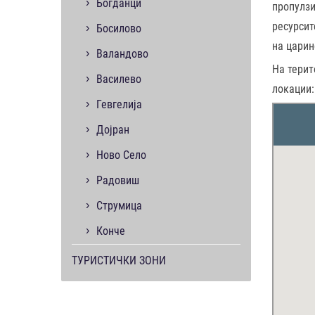
Богданци
пропулзи
ресурсит
Босилово
на царин
Валандово
На тери
Василево
локации:
Гевгелија
Дојран
Ново Село
Радовиш
Струмица
Конче
ТУРИСТИЧКИ ЗОНИ