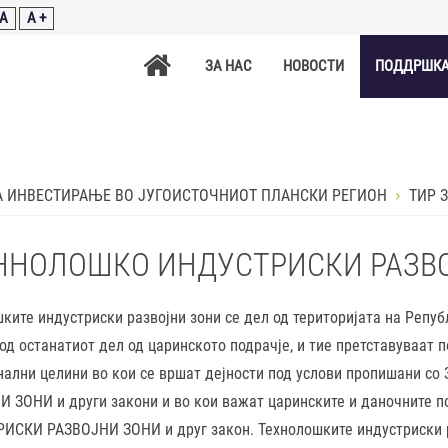
A
A +
ЗА НАС
НОВОСТИ
ПОДДРШКА
А ИНВЕСТИРАЊЕ ВО ЈУГОИСТОЧНИОТ ПЛАНСКИ РЕГИОН
ТИР 
ННОЛОШКО ИНДУСТРИСКИ РАЗВ
ките индустриски развојни зони се дел од територијата на Репуб
од останатиот дел од царинското подрачје, и тие претставуваат 
нални целини во кои се вршат дејности под услови пропишан
И ЗОНИ и други закони и во кои важат царинските и даночните
СКИ РАЗВОЈНИ ЗОНИ и друг закон. Технолошките индустриски ра