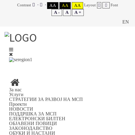
Contrast
Layout
Font
AA
AA
AA
A -
A
A +
EN
Вие сте на:
Дома
ПОДДРШКА ЗА МСП
ЗОНИ ЗА ИНВЕСТИРАЊЕ ВО ЈУГОИСТОЧНИОТ
ПЛАНСКИ РЕГИОН
ИНДУСТРИСКИ ЗОНИ
Валандово
За нас
Услуги
СТРАТЕГИИ ЗА РАЗВОЈ НА МСП
Валандово
Проекти
НОВОСТИ
ПОДДРШКА ЗА МСП
ЕЛЕКТРОНСКИ БИЛТЕН
ОБЈАВЕНИ ПОВИЦИ
ИНДУСТРИСКА ЗОНА „РАБРОВО“
ЗАКОНОДАВСТВО
ОБУКИ И НАСТАНИ