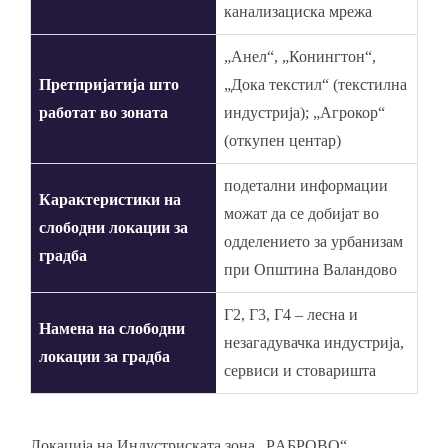
канализациска мрежа
„Анел“, „Конингтон“,
Претпријатија што
„Дока текстил“ (текстилна
работат во зоната
индустрија); „Агрокор“
(откупен центар)
подетални информации
Карактеристики на
можат да се добијат во
слободни локации за
одделението за урбанизам
градба
при Општина Валандово
Г2, Г3, Г4 – лесна и
Намена на слободни
незагадувачка индустрија,
локации за градба
сервиси и стоваришта
Локација на Индустриската зона „РAБРОВО“