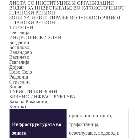
ЛИСТА СО ИНСТИТУЦИИ И ОРГАНИЗАЦИИ
ВОДИЧ ЗА ИНВЕСТИРАЊЕ ВО ЈУГОИСТОЧНИОТ
ПЛАНСКИ РЕГИОН
ЗОНИ ЗА ИНВЕСТИРАЊЕ ВО ЈУГОИСТОЧНИОТ
Категорија:
Валандово
ПЛАНСКИ РЕГИОН
ТИР ЗОНИ
Гевгелија
2
Површина
17.000 м
ИНДУСТРИСКИ ЗОНИ
Богданци
Босилово
Процент на
30% изградено и 20% во
Валандово
изграденост
градба
Василево
Гевгелија
Дојран
Сопственост
100% приватна
Ново Село
Радовиш
Струмица
Локација(оддалеченост
Конче
ТУРИСТИЧКИ ЗОНИ
од центарот на
2 км
БИЗНИС ИНФРАСТРУКТУРА
База на Компании
општината)
Контакт
пристапни патишта,
Инфраструктурата во
трафостаница,
зоната
осветлување, водовод и