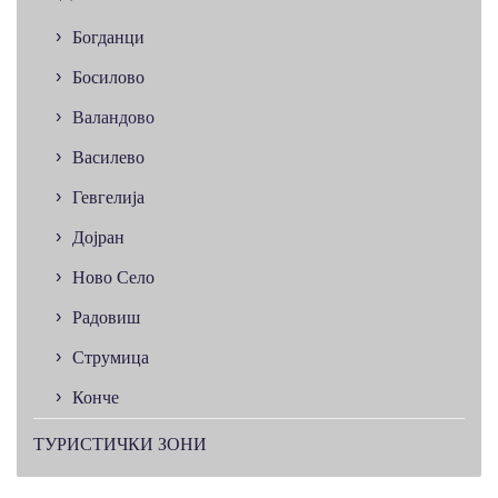
Богданци
Босилово
Валандово
Василево
Гевгелија
Дојран
Ново Село
Радовиш
Струмица
Конче
ТУРИСТИЧКИ ЗОНИ