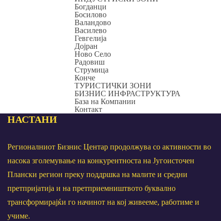
Богданци
Босилово
Валандово
Василево
Гевгелија
Дојран
Ново Село
Радовиш
Струмица
Конче
ТУРИСТИЧКИ ЗОНИ
БИЗНИС ИНФРАСТРУКТУРА
База на Компании
Контакт
НАСТАНИ
Регионалниот Бизнис Центар продолжува со активности во
насока зголемување на конкурентноста на Југоисточен
Плански регион преку поддршка на малите и средни
претпријатија и на претприемништвото буквално
трансформирајќи го начинот на кој живееме, работиме и
учиме.