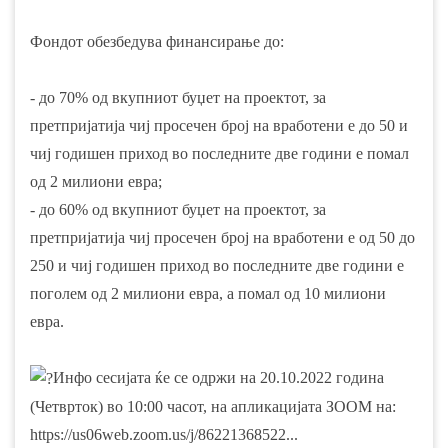
Фондот обезбедува финансирање до:
- до 70% од вкупниот буџет на проектот, за
претпријатија чиј просечен број на вработени е до 50 и
чиј годишен приход во последните две години е помал
од 2 милиони евра;
- до 60% од вкупниот буџет на проектот, за
претпријатија чиј просечен број на вработени е од 50 до
250 и чиј годишен приход во последните две години е
поголем од 2 милиони евра, а помал од 10 милиони
евра.
Инфо сесијата ќе се одржи на 20.10.2022 година
(Четврток) во 10:00 часот, на апликацијата ЗООМ на:
https://us06web.zoom.us/j/86221368522...