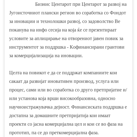
Бизнис Центарот при Центарот за развој на
Југоисточниот плански регион во соработка со Фондот
за иновации и технолошки развој, со задоволство Ве
поканува на инфо сесија на која ќе се презентираат
условите за аплицирање на отворениот јавен повик за
инструментот за поддршка - Кoфинансирани грантови
за комерцијализација на иновации.
Целта на повикот е да се поддржат компаниите кои
сакаат да развијат иновативен производ, услуга или
процес, сами или во соработка со друго претпријатие и/
или установа која врши високообразовна, односно
научноистражувачка дејност. Финансиската поддршка е
достапна за домашните претпријатија кои
имаат
проекти со јасна комерцијална цел и кои се во фаза на
прототип, па се до преткомерцијална фаза.