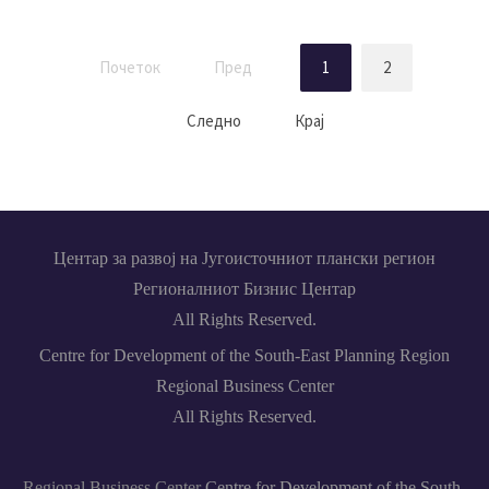
Почеток
Пред
1
2
Следно
Крај
Центар за развој на Југоисточниот плански регион
Регионалниот Бизнис Центар
All Rights Reserved.
Centre for Development of the South-East Planning Region
Regional Business Center
All Rights Reserved.
Regional Business Center
Centre for Development of the South-