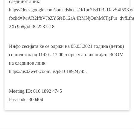
следниот линк:
https://docs.google.com/spreadsheets/d/1pc7IsdTBkDavS4I5
fbclid=IwAR2IfbVJbZY6feB12rA4RMNjQuhM6TgFur_dvfLfhs
2Xc9o#gid=822587218
Инфо сесијата ќе се одржи на 05.03.2021 година (петок)
со почеток од 11:00 - 12:00 ч преку апликацијата ЗООМ
на следниов линк:
https://us02web.zoom.us/j/81618924745.
Meeting ID: 816 1892 4745
Passcode: 300404