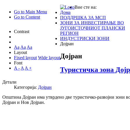
Вие сте на:
Go to Main Menu
Дома
Go to Content
ПОДДРШКА ЗА МСП
ЗОНИ ЗА ИНВЕСТИРАЊЕ ВО
ЈУГОИСТОЧНИОТ ПЛАНСКИ
Contrast
РЕГИОН
ИНДУСТРИСКИ ЗОНИ
Дојран
Aa
Aa
Aa
Layout
Дојран
Fixed layout
Wide layout
Font
A -
A
A +
Туристичка зона Дој
Детали
Категорија:
Дојран
Општина Дојран има утврдено две туристичко-развојни зони в
Дојран и Нов Дојран.