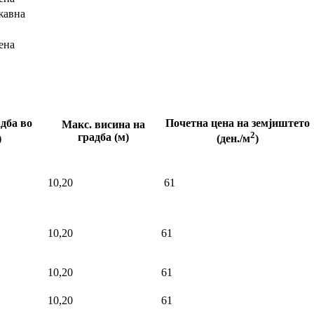
жавна
ена
дба во
Почетна цена на земјиштето
Макс. висина на
2
градба (м)
)
(ден./м
)
10,20
61
10,20
61
10,20
61
10,20
61