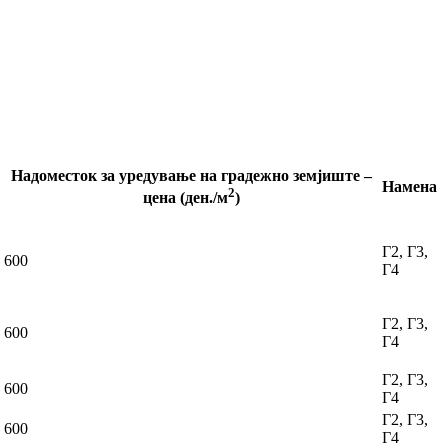
Надоместок за уредување на градежно земјиште –
Намена
2
цена (ден./м
)
Г2, Г3,
600
Г4
Г2, Г3,
600
Г4
Г2, Г3,
600
Г4
Г2, Г3,
600
Г4