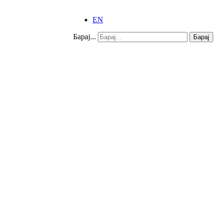
EN
Барај...
Барај