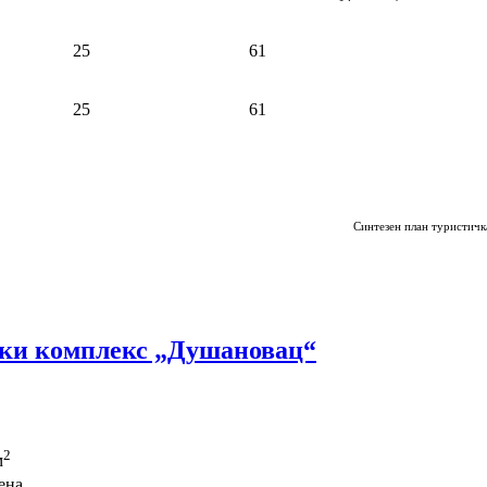
25
61
25
61
Синтезен план туристичк
ски комплекс „Душановац“
2
м
ена