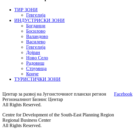
ТИР ЗОНИ
Гевгелија
ИНДУСТРИСКИ ЗОНИ
Богданци
Босилово
Валандово
Василево
Гевгелија
Дојран
Ново Село
Радовиш
Струмица
Конче
ТУРИСТИЧКИ ЗОНИ
Центар за развој на Југоисточниот плански регион
Facebook
Регионалниот Бизнис Центар
All Rights Reserved.
Centre for Development of the South-East Planning Region
Regional Business Center
All Rights Reserved.