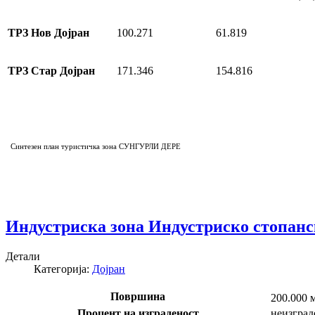
ТРЗ Нов Дојран
100.271
61.819
ТРЗ Стар Дојран
171.346
154.816
Синтезен план туристичка зона СУНГУРЛИ ДЕРЕ
Индустриска зона Индустриско стопан
Детали
Категорија:
Дојран
Површина
200.000 
Процент на изграденост
неизград