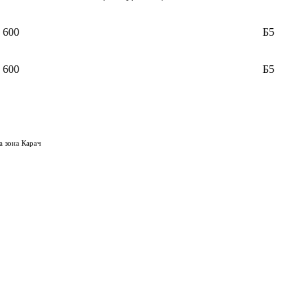
600
Б5
600
Б5
а зона Карач