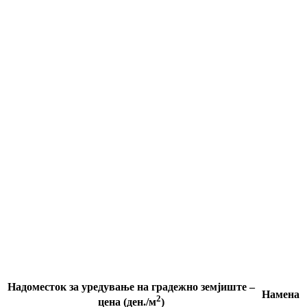
Надоместок за уредување на градежно земјиште –
Намена
2
цена (ден./м
)