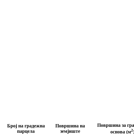
Површина за гра
Број на градежна
Површина на
2
парцела
земјиште
основа (м