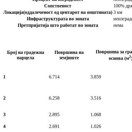
Сопственост
100% др
Локација(оддалеченост од центарот на општината)
3 км
Инфраструктурата во зоната
неизград
Претпријатија што работат во зоната
нема
Површина за гра
Број на градежна
Површина на
2
парцела
земјиште
основа (м
1
6.714
3.859
2
6.258
3.516
3
2.895
1.068
4
2.691
1.026