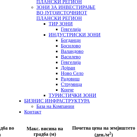
ПЛАНСКИ РЕГИОН
ЗОНИ ЗА ИНВЕСТИРАЊЕ
ВО ЈУГОИСТОЧНИОТ
ПЛАНСКИ РЕГИОН
ТИР ЗОНИ
Гевгелија
ИНДУСТРИСКИ ЗОНИ
Богданци
Босилово
Валандово
Василево
Гевгелија
Дојран
Ново Село
Радовиш
Струмица
Конче
ТУРИСТИЧКИ ЗОНИ
БИЗНИС ИНФРАСТРУКТУРА
База на Компании
Контакт
дба во
Почетна цена на земјиштето
Макс. висина на
2
градба (м)
)
(ден./м
)