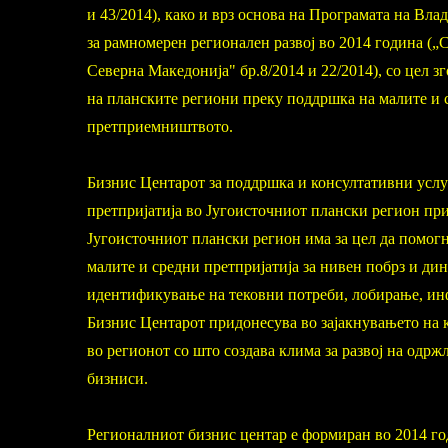
и 43/2014), како и врз основа на Програмата на Вл
за рамномерен регионален развој во 2014 година (
Северна Македонија" бр.8/2014 и 22/2014), со цел 
на планските региони преку поддршка на малите и с
претприемништвото.
Бизнис Центарот за поддршка и консултативни услу
претпријатија во Југоисточниот плански регион при
Југоисточниот плански регион има за цел да помогн
малите и средни претпријатија за нивен побрз и ди
идентификување на тековни потреби, лобирање, и
Бизнис Центарот придонесува во зајакнувањето на 
во регионот со што создава клима за развој на одр
бизниси.
Регионалниот бизнис центар е формиран во 2014 г