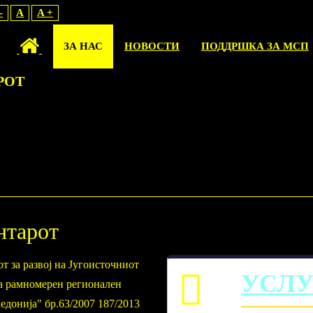
-
A
A +
ЗА НАС
НОВОСТИ
ПОДДРШКА ЗА МСП
РОТ
нтарот
т за развој на Југоисточниот
УСЛ
за рамномерен регионален
едонија" бр.63/2007 187/2013