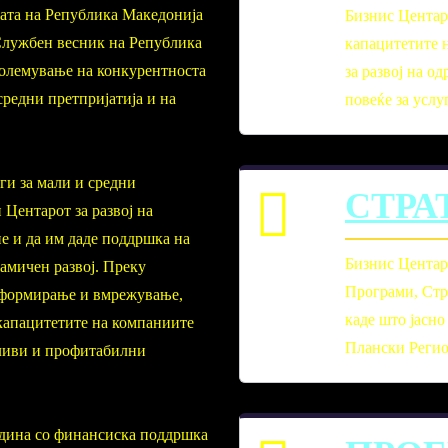
адата на Република Македонија
Бизнис Центар
„Службен весник на Република
капацитетите 
зголемување на конкурентноста
за развој на 
редни претпријатија и на
повеќе за услу
ги за мали и средни
СТРА
 Центарот за развој на
е и да им даде поддршка на
Бизнис Центар
намичен развој. Преку
Програми, Стр
нформирање и вмрежување,
каде што јасно
капацитетите на компаниите
Плански Регион
жливи и профитабилни
одина со финансиска поддршка