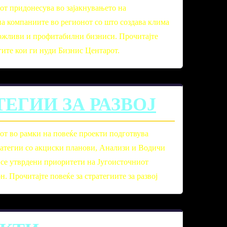
от придонесува во зајакнувањето на
на компаниите во регионот со што создава клима
одржливи и профитабилни бизниси. Прочитајте
гите кои ги нуди Бизнис Центарот.
ТЕГИИ ЗА РАЗВОЈ
от во рамки на повеќе проекти подготвува
атегии со акциски планови, Анализи и Водичи
 се утврдени приоритети на Југоисточниот
. Прочитајте повеќе за стратегиите за развој