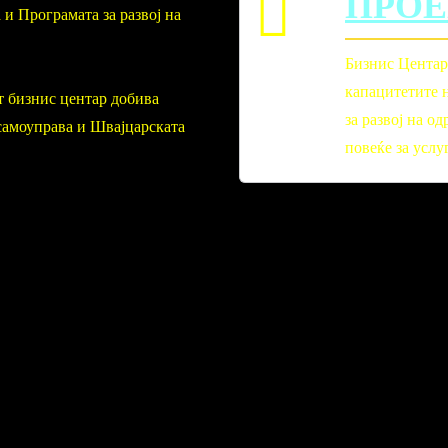
ПРОЕ
 и Програмата за развој на
Бизнис Центар
капацитетите 
т бизнис центар добива
за развој на 
самоуправа и Швајцарската
повеќе за услу