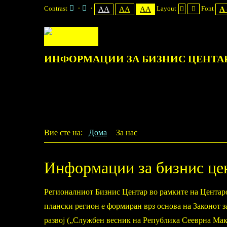
Contrast
Layout
Font
AA
AA
AA
A 
ИНФОРМАЦИИ
ЗА БИЗНИС ЦЕНТА
Вие сте на:
Дома
За нас
Информации за бизнис це
Регионалниот Бизнис Центар во рамките на Центаро
плански регион е формиран врз основа на Законот 
развој („Службен весник на Република Сееврна Мак