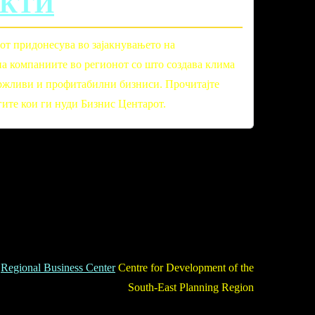
КТИ
от придонесува во зајакнувањето на
на компаниите во регионот со што создава клима
одржливи и профитабилни бизниси. Прочитајте
гите кои ги нуди Бизнис Центарот.
Regional Business Center
Centre for Development of the
South-East Planning Region