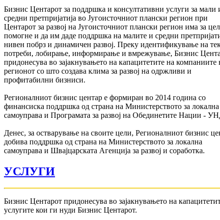
Бизнис Центарот за поддршка и консултативни услуги за мали 
средни претпријатија во Југоисточниот плански регион при
Центарот за развој на Југоисточниот плански регион има за цел
помогне и да им даде поддршка на малите и средни претпријати
нивен побрз и динамичен развој. Преку идентификување на те
потреби, лобирање, информирање и вмрежување, Бизнис Цент
придонесува во зајакнувањето на капацитетите на компаниите 
регионот со што создава клима за развој на одржливи и
профитабилни бизниси.
Регионалниот бизнис центар е формиран во 2014 година со
финансиска поддршка од страна на Министерството за локална
самоуправа и Програмата за развој на Обединетите Нации - У
Денес, за остварување на своите цели, Регионалниот бизнис це
добива поддршка од страна на Министерството за локална
самоуправа и Швајцарската Агенција за развој и соработка.
УСЛУГИ
Бизнис Центарот придонесува во зајакнувањето на капацитетит
услугите кои ги нуди Бизнис Центарот.