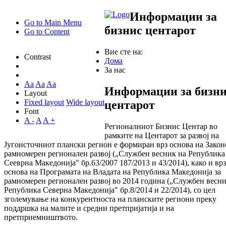
Информации
за
Go to Main Menu
бизнис центарот
Go to Content
Вие сте на:
Contrast
Дома
За нас
Aa
Aa
Aa
Информации за бизн
Layout
Fixed layout
Wide layout
центарот
Font
A -
A
A +
Регионалниот Бизнис Центар во
рамките на Центарот за развој на
Југоисточниот плански регион е формиран врз основа на Закон
рамномерен регионален развој („Службен весник на Република
Сееврна Македонија" бр.63/2007 187/2013 и 43/2014), како и врз
основа на Програмата на Владата на Република Македонија за
рамномерен регионален развој во 2014 година („Службен весни
Република Северна Македонија" бр.8/2014 и 22/2014), со цел
зголемување на конкурентноста на планските региони преку
поддршка на малите и средни претпријатија и на
претприемништвото.