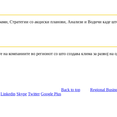
рами, Стратегии со акциски планови, Анализи и Водичи каде шт
е на компаниите во регионот со што создава клима за развој на
Back to top
Regional Busine
Linkedin
Skype
Twitter
Google Plus