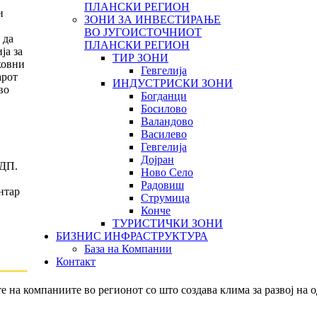
ПЛАНСКИ РЕГИОН
и
ЗОНИ ЗА ИНВЕСТИРАЊЕ
ВО ЈУГОИСТОЧНИОТ
 да
ПЛАНСКИ РЕГИОН
ја за
ТИР ЗОНИ
ковни
Гевгелија
арот
ИНДУСТРИСКИ ЗОНИ
во
Богданци
Босилово
Валандово
Василево
Гевгелија
Дојран
НДП.
Ново Село
Радовиш
нтар
Струмица
Конче
ТУРИСТИЧКИ ЗОНИ
БИЗНИС ИНФРАСТРУКТУРА
База на Компании
Контакт
е на компаниите во регионот со што создава клима за развој на