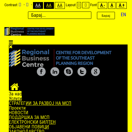
Contrast
AA
AA
AA
Layout
Font
A -
A
A +
EN
Барај
За нас
Услуги
СТРАТЕГИИ ЗА РАЗВОЈ НА МСП
Проекти
НОВОСТИ
ПОДДРШКА ЗА МСП
ЕЛЕКТРОНСКИ БИЛТЕН
ОБЈАВЕНИ ПОВИЦИ
ЗАКОНОДАВСТВО