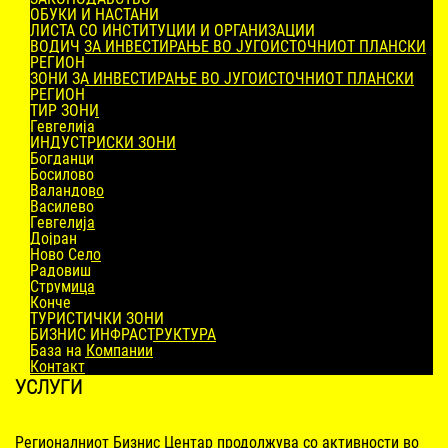
ОБУКИ И НАСТАНИ
ЛИСТА СО ИНСТИТУЦИИ И ОРГАНИЗАЦИИ
ВОДИЧ ЗА ИНВЕСТИРАЊЕ ВО ЈУГОИСТОЧНИОТ ПЛАНСКИ
РЕГИОН
ЗОНИ ЗА ИНВЕСТИРАЊЕ ВО ЈУГОИСТОЧНИОТ ПЛАНСКИ
РЕГИОН
ТИР ЗОНИ
Гевгелија
ИНДУСТРИСКИ ЗОНИ
Богданци
Босилово
Валандово
Василево
Гевгелија
Дојран
Ново Село
Радовиш
Струмица
Конче
ТУРИСТИЧКИ ЗОНИ
БИЗНИС ИНФРАСТРУКТУРА
База на Компании
Контакт
УСЛУГИ
Регионалниот Бизнис Центар продолжува со активности во