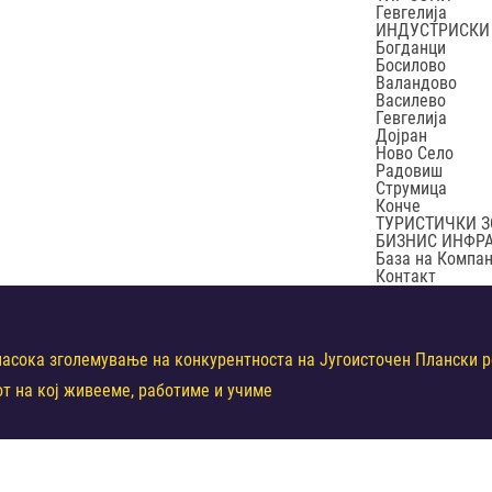
Гевгелија
ИНДУСТРИСКИ
Богданци
Босилово
Валандово
Василево
Гевгелија
Дојран
Ново Село
Радовиш
Струмица
Конче
ТУРИСТИЧКИ 
БИЗНИС ИНФР
База на Компа
Контакт
асока зголемување на конкурентноста на Југоисточен Плански ре
т на кој живееме, работиме и учиме