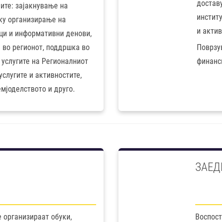
достав
ите: зајакнување на
инстит
еку организирање на
и актив
ици и информативни денови,
 во регионот, поддршка во
Поврзув
услугите на Регионалниот
финанс
услугите и активностите,
мјоделството и друго.
ЗАЕД
е организираат обуки,
Воспост