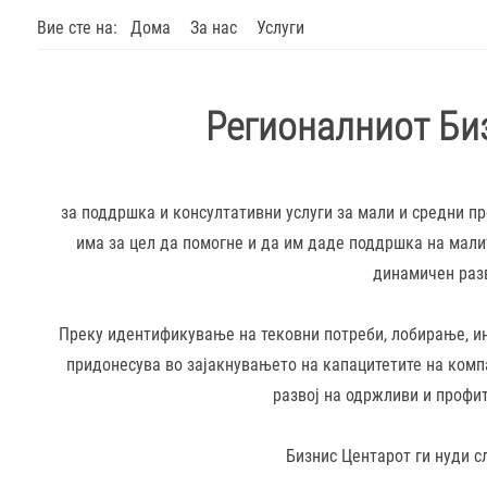
Вие сте на:
Дома
За нас
Услуги
Регионалниот Би
за поддршка и консултативни услуги за мали и средни пр
има за цел да помогне и да им даде поддршка на малит
динамичен разв
Преку идентификување на тековни потреби, лобирање, 
придонесува во зајакнувањето на капацитетите на комп
развој на одржливи и профи
Бизнис Центарот ги нуди с