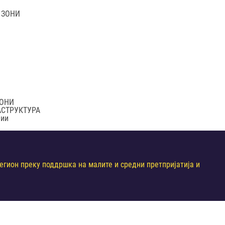
 ЗОНИ
ЗОНИ
АСТРУКТУРА
нии
гион преку поддршка на малите и средни претпријатија и