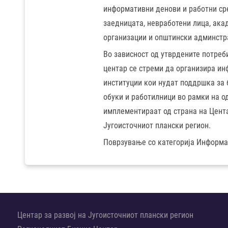
информативни денови и работни ср
заедницата, невработени лица, ака
организации и општински админстр
Во зависност од утврдените потреб
центар се стреми да организира ин
институции кои нудат поддршка за 
обуки и работилници во рамки на о
имплементираат од страна на Цента
Југоисточниот плански регион.
Поврзување со категорија Информа
Центар за развој на Југоисточниот плански регион