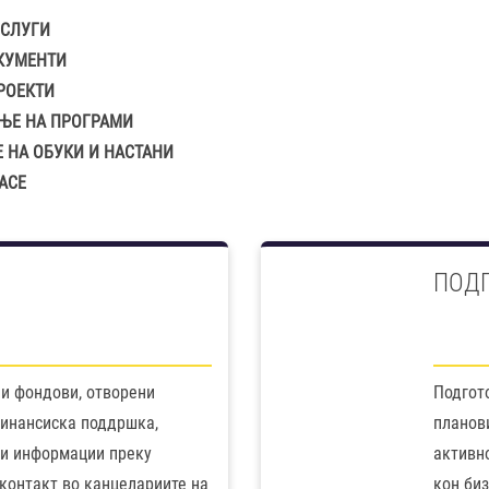
СЛУГИ
КУМЕНТИ
РОЕКТИ
ЊЕ НА ПРОГРАМИ
 НА ОБУКИ И НАСТАНИ
ACE
ПОДГ
и фондови, отворени
Подгото
финансиска поддршка,
планов
ни информации преку
активн
 контакт во канцелариите на
кон биз