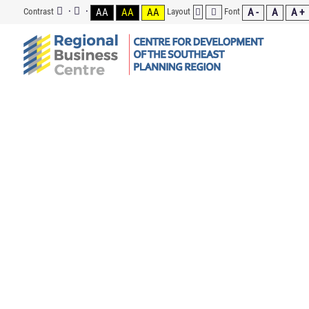
Contrast
AA
AA
AA
Layout
Font
A -
A
A +