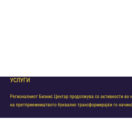
УСЛУГИ
Регионалниот Бизнис Центар продолжува со активности во н
на претприемништвото буквално трансформирајќи го начино