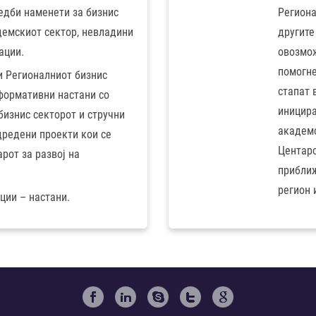
едби наменети за бизнис
Региона
демскиот сектор, невладини
другите
ации.
овозмож
помогне
и Регионалниот бизнис
стапат 
формативни настани со
иницира
бизнис секторот и стручни
академс
дредени проекти кои се
Центаро
рот за развој на
приближ
регион 
ции – настани.