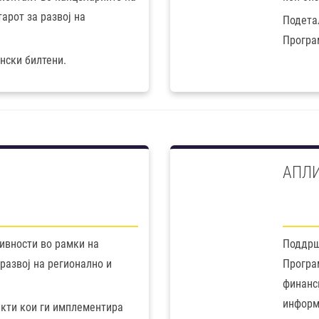
арот за развој на
Подета
Програ
нски билтени.
И
АПЛИ
ивности во рамки на
Поддрш
развој на регионално и
Програ
финанс
информ
екти кои ги имплементира