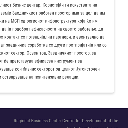
лниот бизнис центар. Користејќи ги искуствата на
 земји Заедничкиот работен простор има за цел да им
и на МСП од регионот инфраструктура која ќе им
 да ја подобрат ефикасноста на своето работење, да
во контакт со потенцијални партнери, и евентуално да
ат заедничка соработка со други претпријатија или со
киот сектор. Освен тоа, Заедничкиот простор, за
т ќе претставува ефикасен инструмент за
ување кон бизнис секторот од целиот Југоисточен
и остварување на поинтензивни релации.
Regional Business Center
Centre for Development of the