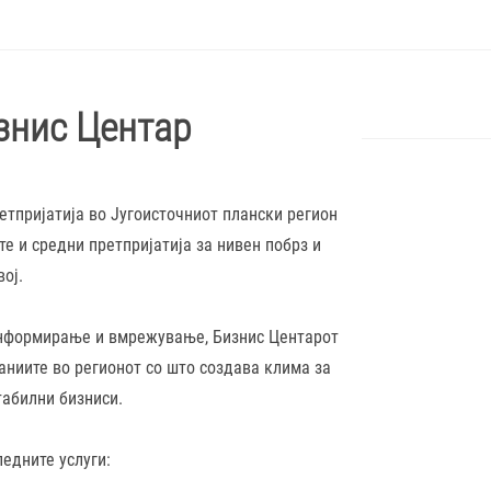
знис Центар
етпријатија во Југоисточниот плански регион
е и средни претпријатија за нивен побрз и
ој.
информирање и вмрежување, Бизнис Центарот
аниите во регионот со што создава клима за
табилни бизниси.
ледните услуги: