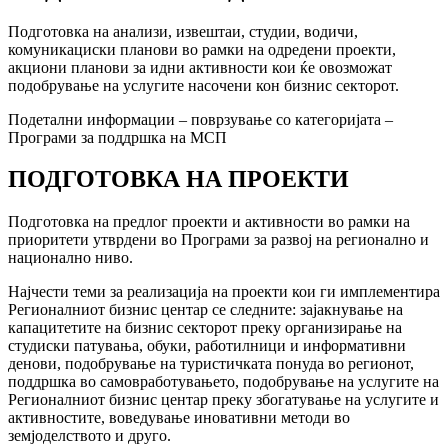
Подготовка на анализи, извештаи, студии, водичи,
комуникациски планови во рамки на одредени проекти,
акциони планови за идни активности кои ќе овозможат
подобрување на услугите насочени кон бизнис секторот.
Подетални информации – поврзување со категоријата –
Програми за поддршка на МСП
ПОДГОТОВКА НА ПРОЕКТИ
Подготовка на предлог проекти и активности во рамки на
приоритети утврдени во Програми за развој на регионално и
национално ниво.
Најчести теми за реализација на проекти кои ги имплементира
Регионалниот бизнис центар се следните: зајакнување на
капацитетите на бизнис секторот преку организирање на
студиски патувања, обуки, работилници и информативни
денови, подобрување на туристичката понуда во регионот,
поддршка во самовработувањето, подобрување на услугите на
Регионалниот бизнис центар преку збогатување на услугите и
активностите, воведување иновативни методи во
земјоделството и друго.