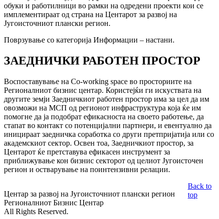
обуки и работилници во рамки на одредени проекти кои се
имплементираат од страна на Центарот за развој на
Југоисточниот плански регион.
Поврзување со категорија Информации – настани.
ЗАЕДНИЧКИ РАБОТЕН ПРОСТОР
Воспоставување на Co-working space во просториите на
Регионалниот бизнис центар. Користејќи ги искуствата на
другите земји Заедничкиот работен простор има за цел да им
овозможи на МСП од регионот инфраструктура која ќе им
помогне да ја подобрат ефикасноста на своето работење, да
стапат во контакт со потенцијални партнери, и евентуално да
иницираат заедничка соработка со други претпријатија или со
академскиот сектор. Освен тоа, Заедничкиот простор, за
Центарот ќе претставува ефикасен инструмент за
приближување кон бизнис секторот од целиот Југоисточен
регион и остварување на поинтензивни релации.
Back to
Центар за развој на Југоисточниот плански регион
top
Регионалниот Бизнис Центар
All Rights Reserved.