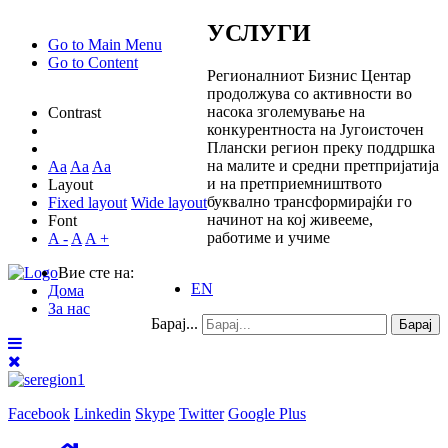
УСЛУГИ
Go to Main Menu
Go to Content
Регионалниот Бизнис Центар
продолжува со активности во
насока зголемување на
Contrast
конкурентноста на Југоисточен
Плански регион преку поддршка
на малите и средни претпријатија
Aa
Aa
Aa
и на претприемништвото
Layout
буквално трансформирајќи го
Fixed layout
Wide layout
начинот на кој живееме,
Font
работиме и учиме
A -
A
A +
Вие сте на:
EN
Дома
За нас
Барај...
Барај
Facebook
Linkedin
Skype
Twitter
Google Plus