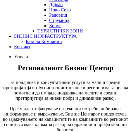
Дојран
Ново Село
Радовиш
Струмица
Конче
ТУРИСТИЧКИ ЗОНИ
БИЗНИС ИНФРАСТРУКТУРА
База на Компании
Контакт
Услуги
Регионалниот Бизнис Центар
за поддршка и консултативни услуги за мали и средни
претпријатија во Југоисточниот плански регион има за цел да
помогне и да им даде поддршка на малите и средни
претпријатија за нивен побрз и динамичен развој.
Преку идентификување на тековни потреби, лобирање,
информирање и вмрежување, Бизнис Центарот придонесува
во зајакнувањето на капацитетите на компаниите во регионот
со што создава клима за развој на одржливи и профитабилни
бизниси.