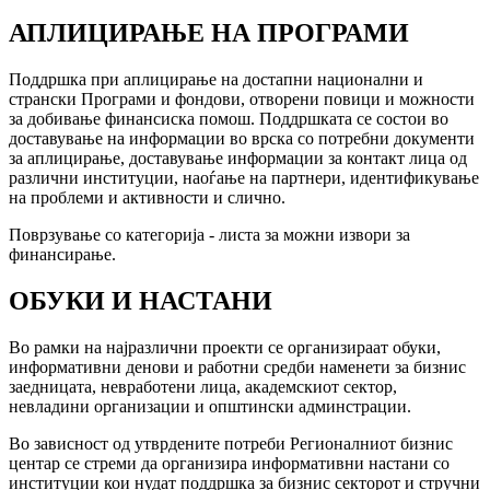
АПЛИЦИРАЊЕ НА ПРОГРАМИ
Поддршка при аплицирање на достапни национални и
странски Програми и фондови, отворени повици и можности
за добивање финансиска помош. Поддршката се состои во
доставување на информации во врска со потребни документи
за аплицирање, доставување информации за контакт лица од
различни институции, наоѓање на партнери, идентификување
на проблеми и активности и слично.
Поврзување со категорија - листа за можни извори за
финансирање.
ОБУКИ И НАСТАНИ
Во рамки на најразлични проекти се организираат обуки,
информативни денови и работни средби наменети за бизнис
заедницата, невработени лица, академскиот сектор,
невладини организации и општински админстрации.
Во зависност од утврдените потреби Регионалниот бизнис
центар се стреми да организира информативни настани со
институции кои нудат поддршка за бизнис секторот и стручни