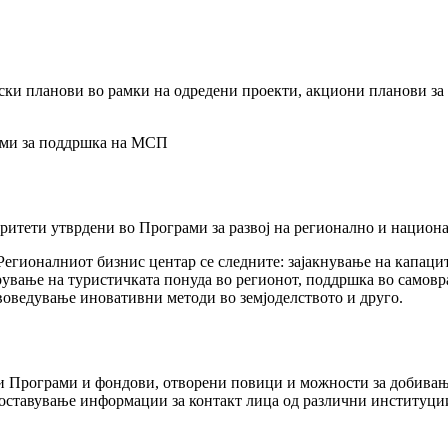
ски планови во рамки на одредени проекти, акциони планови за
ами за поддршка на МСП
ритети утврдени во Програми за развој на регионално и национ
Регионалниот бизнис центар се следните: зајакнување на капаци
ување на туристичката понуда во регионот, поддршка во самовр
воведување иновативни методи во земјоделството и друго.
 Програми и фондови, отворени повици и можности за добивањ
оставување информации за контакт лица од различни институци