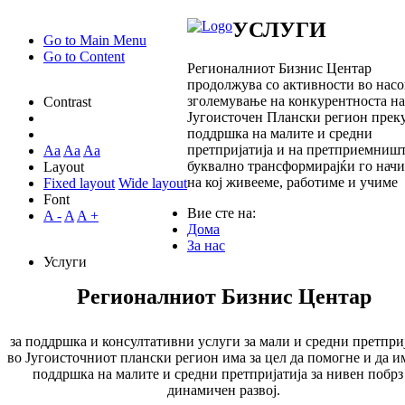
УСЛУГИ
Go to Main Menu
Go to Content
Регионалниот Бизнис Центар
продолжува со активности во насо
зголемување на конкурентноста на
Contrast
Југоисточен Плански регион прек
поддршка на малите и средни
претпријатија и на претприемниш
Aa
Aa
Aa
буквално трансформирајќи го нач
Layout
на кој живееме, работиме и учиме
Fixed layout
Wide layout
Font
Вие сте на:
A -
A
A +
Дома
За нас
Услуги
Регионалниот Бизнис Центар
за поддршка и консултативни услуги за мали и средни претпри
во Југоисточниот плански регион има за цел да помогне и да и
поддршка на малите и средни претпријатија за нивен побрз
динамичен развој.