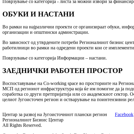
Поврзување со категорија - листа за можни извори за финансир
ОБУКИ И НАСТАНИ
Во рамки на најразлични проекти се организираат обуки, инфо
организации и општински админстрации.
Во зависност од утврдените потреби Регионалниот бизнис цент
работилници во рамки на одредени проекти кои се имплементира
Поврзување со категорија Информации – настани.
ЗАЕДНИЧКИ РАБОТЕН ПРОСТОР
Воспоставување на Co-working space во просториите на Региона
МСП од регионот инфраструктура која ќе им помогне да ја подо
соработка со други претпријатија или со академскиот сектор. 
целиот Југоисточен регион и остварување на поинтензивни ре
Центар за развој на Југоисточниот плански регион
Facebook
Регионалниот Бизнис Центар
All Rights Reserved.