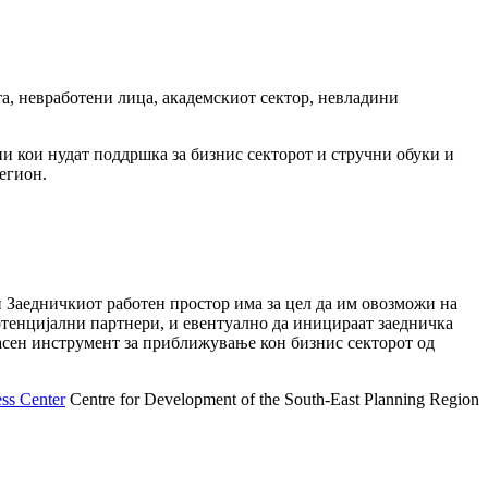
а, невработени лица, академскиот сектор, невладини
и кои нудат поддршка за бизнис секторот и стручни обуки и
егион.
и Заедничкиот работен простор има за цел да им овозможи на
потенцијални партнери, и евентуално да иницираат заедничка
касен инструмент за приближување кон бизнис секторот од
ss Center
Centre for Development of the South-East Planning Region