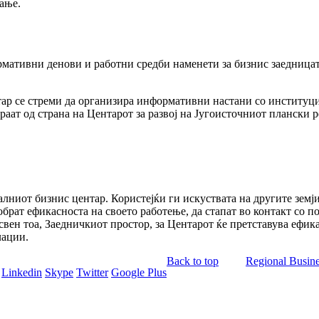
ање.
рмативни денови и работни средби наменети за бизнис заедницат
ар се стреми да организира информативни настани со институци
ат од страна на Центарот за развој на Југоисточниот плански р
лниот бизнис центар. Користејќи ги искуствата на другите земј
брат ефикасноста на своето работење, да стапат во контакт со 
Освен тоа, Заедничкиот простор, за Центарот ќе претставува ефи
лации.
Back to top
Regional Busine
Linkedin
Skype
Twitter
Google Plus