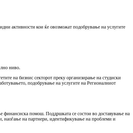
 идни активности кои ќе овозможат подобрување на услугите
ално ниво.
тетите на бизнис секторот преку организирање на студиски
аботувањето, подобрување на услугите на Регионалниот
е финансиска помош. Поддршката се состои во доставување на
и, наоѓање на партнери, идентификување на проблеми и