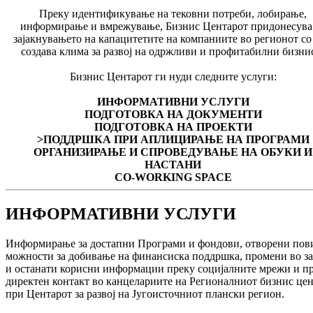
Преку идентификување на тековни потреби, лобирање,
информирање и вмрежување, Бизнис Центарот придонесува
зајакнувањето на капацитетите на компаниите во регионот со
создава клима за развој на одржливи и профитабилни бизни
Бизнис Центарот ги нуди следните услуги:
ИНФОРМАТИВНИ УСЛУГИ
ПОДГОТОВКА НА ДОКУМЕНТИ
ПОДГОТОВКА НА ПРОЕКТИ
>ПОДДРШКА ПРИ АПЛИЦИРАЊЕ НА ПРОГРАМИ
ОРГАНИЗИРАЊЕ И СПРОВЕДУВАЊЕ НА ОБУКИ И
НАСТАНИ
CO-WORKING SPACE
ИНФОРМАТИВНИ УСЛУГИ
Информирање за достапни Програми и фондови, отворени пов
можности за добивање на финансиска поддршка, промени во з
и останати корисни информации преку социјалните мрежи и п
директен контакт во канцелариите на Регионалниот бизнис це
при Центарот за развој на Југоисточниот плански регион.