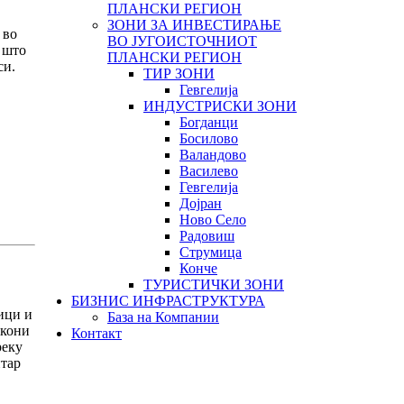
ПЛАНСКИ РЕГИОН
ЗОНИ ЗА ИНВЕСТИРАЊЕ
 во
ВО ЈУГОИСТОЧНИОТ
 што
ПЛАНСКИ РЕГИОН
си.
ТИР ЗОНИ
Гевгелија
ИНДУСТРИСКИ ЗОНИ
Богданци
Босилово
Валандово
Василево
Гевгелија
Дојран
Ново Село
Радовиш
Струмица
Конче
ТУРИСТИЧКИ ЗОНИ
БИЗНИС ИНФРАСТРУКТУРА
ици и
База на Компании
акони
Контакт
реку
нтар