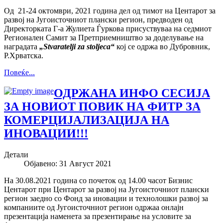
Од 21-24 октомври, 2021 година дел од тимот на Центарот за
развој на Југоисточниот плански регион, предводен од
Директорката Г-а Жулиета Ѓуркова присуствуваа на седмиот
Регионален Самит за Претприемништво за доделување на
наградата
„Stvarat
elji za stoljeca“
кој се одржа во Дубровник,
Р.Хрватска.
Повеќе...
ОДРЖАНА ИНФО СЕСИЈА
ЗА НОВИОТ ПОВИК НА ФИТР ЗА
КОМЕРЦИЈАЛИЗАЦИЈА НА
ИНОВАЦИИ!!!
Детали
Објавено: 31 Август 2021
На 30.08.2021 година со почеток од 14.00 часот Бизнис
Центарот при Центарот за развој на Југоисточниот плански
регион заедно со Фонд за иновации и технолошки развој за
компаниите од Југоисточниот регион одржаа онлајн
презентација наменета за презентирање на условите за