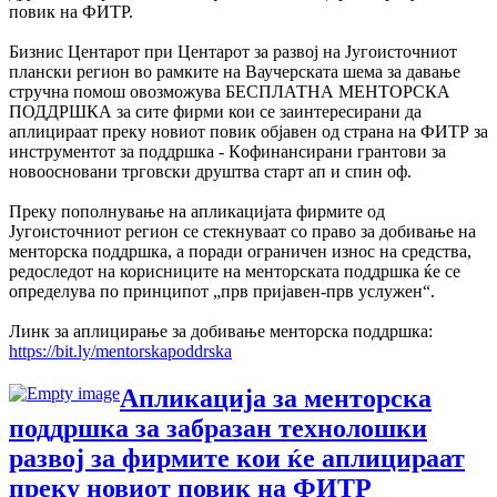
повик на ФИТР.
Бизнис Центарот при Центарот за развој на Југоисточниот
плански регион во рамките на Ваучерската шема за давање
стручна помош овозможува БЕСПЛАТНА МЕНТОРСКА
ПОДДРШКА за сите фирми кои се заинтересирани да
аплицираат преку новиот повик објавен од страна на ФИТР за
инструментот за поддршка - Кoфинансирани грантови за
новоосновани трговски друштва старт ап и спин оф.
Преку пополнување на апликацијата фирмите од
Југоисточниот регион се стекнуваат со право за добивање на
менторска поддршка, а поради ограничен износ на средства,
редоследот на корисниците на менторската поддршка ќе се
определува по принципот „прв пријавен-прв услужен“.
Линк за аплицирање за добивање менторска поддршка:
https://bit.ly/mentorskapoddrska
Апликација за менторска
поддршка за забразан технолошки
развој за фирмите кои ќе аплицираат
преку новиот повик на ФИТР