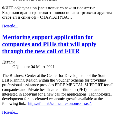
ФИТР објавува нов јавен повик со важни новитети:
Кофинансирани грантови за новоосновани трговски друштва
старт-ап и спин-оф – СТАРТАПУВАЈ 3.
Повеќе...
Mentoring support application for
companies and PHIs that will apply
through the new call of FITR
Детали
Објавено: 04 Март 2021
The Business Center at the Center for Development of the South-
East Planning Region within the Voucher Scheme for providing
professional assistance provides FREE MENTAL SUPPORT for all
companies and Private health care institutions (PHI) that are
interested in applying for a new call for applications. Technological
development for accelerated economic growth available at the
following link:
https://fitr.mk/zabrzan-ekonomski-rast/.
Повеќе...