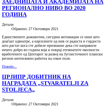
ЗАЕДНИЦАТА И АКАДЕМИЈАТА НА
РЕГИОНАЛНО НИВО ВО 2020
ГОДИНА
Детали
Објавено: 27 Октомври 2021
Единствените доживотни, сигурни мотивации се оние што
доаѓаат одвнатре, а најсилните од нив се радоста и гордоста
што растат кога сте добиле признание дека сте направиле
нешто добро во година која и покрај отежнатите околности
вработените од Центарот за развој на Југоисточниот плански
регион интензивно работеа на секое поле.
Повеќе...
ЦРЈИПР ДОБИТНИК НА
НАГРАДАТА „STVARATELJI ZA
STOLJECA„
Детали
Објавено: 27 Октомври 2021