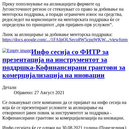
Преку пополнување на апликацијата фирмите од
Југоисточниот регион се стекнуваат со право за добивање на
менторска поддршка, а поради ограничен износ на средства,
редоследот на корисниците на менторската поддршка ќе се
определува по принципот „прв пријавен-прв услужен“.
Линк за аплицирање за добивање менторска поддршка:
https://docs.google.com/.../1FAIpQLSeco8W5cpqWKW.../viewform
Инфо сесија со ФИТР за
презентација на инструментот за
поддршка-Кофинансирани грантови за
комерцијализација на иновации
Детали
Објавено: 27 Август 2021
Се покануваат сите компании да се пријават на инфо сесија на
која ќе се презентираат условите за аплицирање на
отворениот јавен повик за инструментот за поддршка -
Кoфинансирани грантови за комерцијализација на иновации.
Инфо сесијата ќе се одржи на 30.08.2021 година (Понеделник)