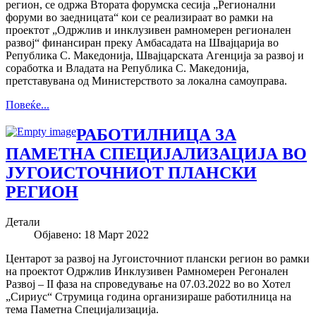
регион, се одржа Втората форумска сесија „Регионални
форуми во заедницата“ кои се реализираат во рамки на
проектот „Одржлив и инклузивен рамномерен регионален
развој“ финансиран преку Амбасадата на Швајцарија во
Република С. Македонија, Швајцарската Агенција за развој и
соработка и Владата на Република С. Македонија,
претставувана од Министерството за локална самоуправа.
Повеќе...
РАБОТИЛНИЦА ЗА
ПАМЕТНА СПЕЦИЈАЛИЗАЦИЈА ВО
ЈУГОИСТОЧНИОТ ПЛАНСКИ
РЕГИОН
Детали
Објавено: 18 Март 2022
Центарот за развој на Југоисточниот плански регион во рамки
на проектот Одржлив Инклузивен Рамномерен Регонален
Развој – II фаза на спроведување на 07.03.2022 во во Хотел
„Сириус“ Струмица година организираше работилница на
тема Паметна Специјализација.