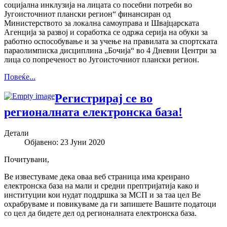
социјална инклузија на лицата со посебни потреби во
Југоисточниот плански регион“ финансиран од
Министерството за локална самоуправа и Швајцарската
Агенција за развој и соработка се одржа серија на обуки за
работно оспособување и за учење на правилата за спортската
параолимписка дисциплина „Бочија“ во 4 Дневни Центри за
лица со попреченост во Југоисточниот плански регион.
Повеќе...
Регистрирај се во
регионалната електронска база!
Детали
Објавено: 23 Јуни 2020
Почитувани,
Ве известуваме дека оваа веб страница има креирано
електронска база на мали и средни прептријатија како и
институции кои нудат поддршка за МСП и за таа цел Ве
охрабруваме и повикуваме да ги запишете Вашите податоци
со цел да бидете дел од регионалната електронска база.