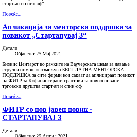
старт-ап и спин оф“.
Повеќе...
Апликација за менторска поддршка за
повикот „Стартапувај 3“
Детали
Објавено: 25 Мај 2021
Бизнис Центарот во рамките на Ваучерската шема за давање
стручна помош овозможува БЕСПЛАТНА МЕНТОРСКА
ПОДДРШКА за сите фирми кои сакаат да аплицираат повикот
на ФИТР за Кoфинансирани грантови за новоосновани
трговски друштва старт-ап и спин-оф
Повеќе...
ФИТР со нов јавен повик -
СТАРТАПУВАЈ 3
Детали
Објавено: 29 Април 2021