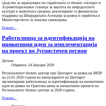
средство за зајакнување на соработката со бизнис секторот и
Агрометеоролошки станици за заштита на земјоделските
култури и животната средина, реализирани со финансиска
поддршка од Швајцарската Агенција за развој и соработка и
Министерството за локална самоуправа.
Повеќе...
Работилница за идентификација на
иновативни идеи за имплементација
на проект во Југоисточен регион
Детали
Објавено: 24 Јануари 2020
Регионалниот бизнис центар при Центарот за развој на ЈИПР
на 23.01.2020 година во канцелариите на Центарот
организираше работилница за идентификација на иновативни
идеи во рамки на Грантова шема за иновативни проекти на
Регионалните бизнис центри за 2020 година.
Повеќе...