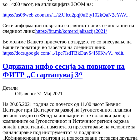
во 14:00 часот, на апликацијата ЗООМ на:
https://us06web.zoom.us/.../tZUlcu2pqj0uEty102kQaN2eYAV...
Сите информации поврзани со јавниот повик се достапни на
следниот линк:
https://fitr.mk/komercijalizacija2021/
Ве молиме Вашето присуство потврдете го со внесување на
Вашите податоци во табелата на следниот линк:
https://docs.google.com/.../1pc7IsdTBkDavS4I59KwV.../edit.
Одржана инфо сесија за повикот на
ФИТР „Стартапувај 3“
Детали
Објавено: 31 Мај 2021
На 20.05.2021 година со почеток од 11.00 часот Бизнис
Центарот при Центарот за развој на Југоисточниот плански
регион заедно со Фонд за иновации и технолошки развој за
компаниите од Југоисточниот и Источниот регион одржаа
онлајн презентација наменета за презентирање на условите за
финансирање под инструментот за поддршка
„Кофинансирани грантови за новоосновани трговски друштва