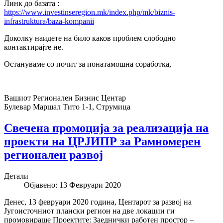
Линк до базата :
https://www.investinseregion.mk/index.php/mk/biznis-
infrastruktura/baza-kompanii
Доколку наидете на било каков проблем слободно
контактирајте не.
Остануваме со почит за понатамошна соработка,
Вашиот Регионален Бизнис Центар
Булевар Маршал Тито 1-1, Струмица
Свечена промоција за реализација на
проекти на ЦРЈИПР за Рамномерен
регионален развој
Детали
Објавено: 13 Февруари 2020
Денес, 13 февруари 2020 година, Центарот за развој на
Југоисточниот плански регион на две локации ги
промовираше Проектите: Заеднички работен простор –