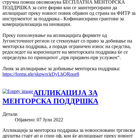
стручна помош овозможува БЕСПЛАТНА МЕНТОРСКА
ПОДДРШКА за сите фирми кои се заинтересирани да
аплицираат преку новиот повик објавен од страна на ФИТР за
инструментот за поддршка - Кoфинансирани грантови за
комерцијализација на
иновации.
Преку пополнување на апликацијата фирмите од
Југоисточниот регион се стекнуваат со право за добивање на
менторска поддршка, а поради ограничен износ на средства,
редоследот на корисниците на менторската поддршка ќе се
определува по принципот „прв пријавен-прв услужен“.
Линк за аплицирање за добивање менторска поддршка:
https://forms.gle/skpwrckDyLhQRqor8
АПЛИКАЦИЈА ЗА
МЕНТОРСКА ПОДДРШКА
Детали
Објавено: 07 Јули 2022
Апликација за менторска поддршка за новоосновани трговски
друштва старт ап и спин оф, кои ќе аплицираат преку новиот