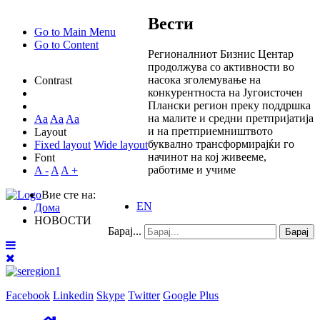
Вести
Go to Main Menu
Go to Content
Регионалниот Бизнис Центар
продолжува со активности во
насока зголемување на
Contrast
конкурентноста на Југоисточен
Плански регион преку поддршка
на малите и средни претпријатија
Aa
Aa
Aa
и на претприемништвото
Layout
буквално трансформирајќи го
Fixed layout
Wide layout
начинот на кој живееме,
Font
работиме и учиме
A -
A
A +
Вие сте на:
EN
Дома
НОВОСТИ
Барај...
Барај
Facebook
Linkedin
Skype
Twitter
Google Plus