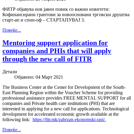
ФИТР објавува нов јавен повик со важни новитети:
Кофинансирани грантови за новоосновани трговски друштва
старт-ап и спин-оф – СТАРТАПУВАЈ 3.
Повеќе...
Mentoring support application for
companies and PHIs that will apply
through the new call of FITR
Детали
Објавено: 04 Март 2021
The Business Center at the Center for Development of the South-
East Planning Region within the Voucher Scheme for providing
professional assistance provides FREE MENTAL SUPPORT for all
companies and Private health care institutions (PHI) that are
interested in applying for a new call for applications. Technological
development for accelerated economic growth available at the
following link:
https://fitr.mk/zabrzan-ekonomski-rast/.
Повеќе...