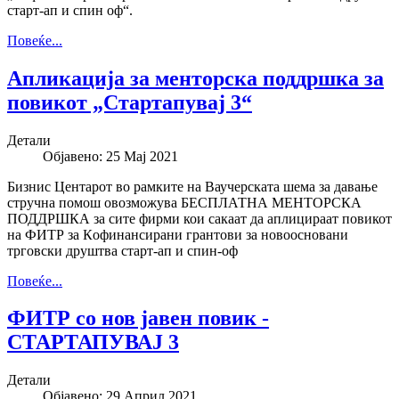
старт-ап и спин оф“.
Повеќе...
Апликација за менторска поддршка за
повикот „Стартапувај 3“
Детали
Објавено: 25 Мај 2021
Бизнис Центарот во рамките на Ваучерската шема за давање
стручна помош овозможува БЕСПЛАТНА МЕНТОРСКА
ПОДДРШКА за сите фирми кои сакаат да аплицираат повикот
на ФИТР за Кoфинансирани грантови за новоосновани
трговски друштва старт-ап и спин-оф
Повеќе...
ФИТР со нов јавен повик -
СТАРТАПУВАЈ 3
Детали
Објавено: 29 Април 2021