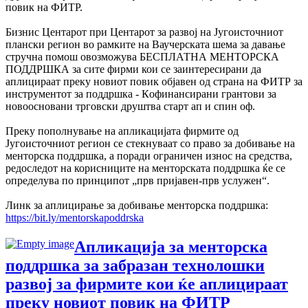
повик на ФИТР.
Бизнис Центарот при Центарот за развој на Југоисточниот
плански регион во рамките на Ваучерската шема за давање
стручна помош овозможува БЕСПЛАТНА МЕНТОРСКА
ПОДДРШКА за сите фирми кои се заинтересирани да
аплицираат преку новиот повик објавен од страна на ФИТР за
инструментот за поддршка - Кoфинансирани грантови за
новоосновани трговски друштва старт ап и спин оф.
Преку пополнување на апликацијата фирмите од
Југоисточниот регион се стекнуваат со право за добивање на
менторска поддршка, а поради ограничен износ на средства,
редоследот на корисниците на менторската поддршка ќе се
определува по принципот „прв пријавен-прв услужен“.
Линк за аплицирање за добивање менторска поддршка:
https://bit.ly/mentorskapoddrska
Апликација за менторска
поддршка за забразан технолошки
развој за фирмите кои ќе аплицираат
преку новиот повик на ФИТР