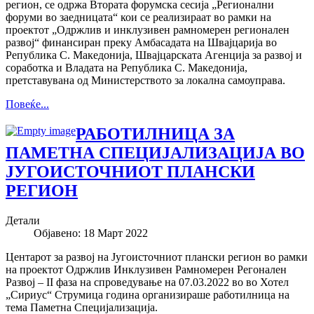
регион, се одржа Втората форумска сесија „Регионални
форуми во заедницата“ кои се реализираат во рамки на
проектот „Одржлив и инклузивен рамномерен регионален
развој“ финансиран преку Амбасадата на Швајцарија во
Република С. Македонија, Швајцарската Агенција за развој и
соработка и Владата на Република С. Македонија,
претставувана од Министерството за локална самоуправа.
Повеќе...
РАБОТИЛНИЦА ЗА
ПАМЕТНА СПЕЦИЈАЛИЗАЦИЈА ВО
ЈУГОИСТОЧНИОТ ПЛАНСКИ
РЕГИОН
Детали
Објавено: 18 Март 2022
Центарот за развој на Југоисточниот плански регион во рамки
на проектот Одржлив Инклузивен Рамномерен Регонален
Развој – II фаза на спроведување на 07.03.2022 во во Хотел
„Сириус“ Струмица година организираше работилница на
тема Паметна Специјализација.