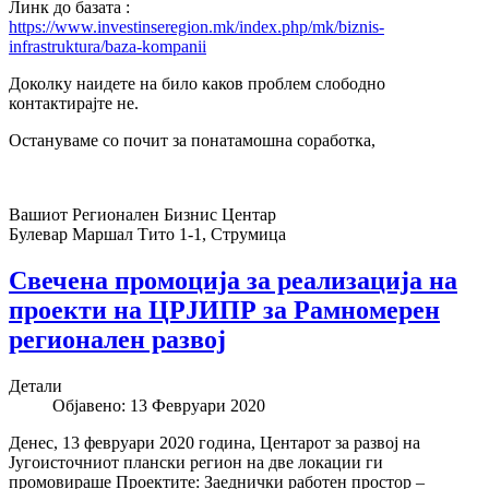
Линк до базата :
https://www.investinseregion.mk/index.php/mk/biznis-
infrastruktura/baza-kompanii
Доколку наидете на било каков проблем слободно
контактирајте не.
Остануваме со почит за понатамошна соработка,
Вашиот Регионален Бизнис Центар
Булевар Маршал Тито 1-1, Струмица
Свечена промоција за реализација на
проекти на ЦРЈИПР за Рамномерен
регионален развој
Детали
Објавено: 13 Февруари 2020
Денес, 13 февруари 2020 година, Центарот за развој на
Југоисточниот плански регион на две локации ги
промовираше Проектите: Заеднички работен простор –