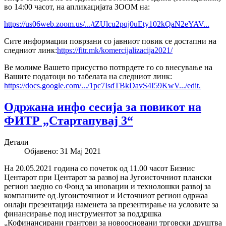
во 14:00 часот, на апликацијата ЗООМ на:
https://us06web.zoom.us/.../tZUlcu2pqj0uEty102kQaN2eYAV...
Сите информации поврзани со јавниот повик се достапни на
следниот линк:
https://fitr.mk/komercijalizacija2021/
Ве молиме Вашето присуство потврдете го со внесување на
Вашите податоци во табелата на следниот линк:
https://docs.google.com/.../1pc7IsdTBkDavS4I59KwV.../edit.
Одржана инфо сесија за повикот на
ФИТР „Стартапувај 3“
Детали
Објавено: 31 Мај 2021
На 20.05.2021 година со почеток од 11.00 часот Бизнис
Центарот при Центарот за развој на Југоисточниот плански
регион заедно со Фонд за иновации и технолошки развој за
компаниите од Југоисточниот и Источниот регион одржаа
онлајн презентација наменета за презентирање на условите за
финансирање под инструментот за поддршка
„Кофинансирани грантови за новоосновани трговски друштва