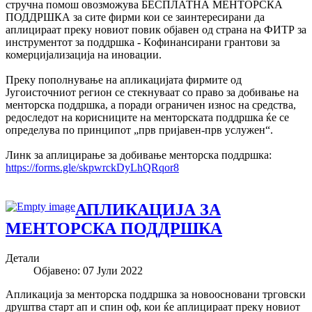
стручна помош овозможува БЕСПЛАТНА МЕНТОРСКА
ПОДДРШКА за сите фирми кои се заинтересирани да
аплицираат преку новиот повик објавен од страна на ФИТР за
инструментот за поддршка - Кoфинансирани грантови за
комерцијализација на
иновации.
Преку пополнување на апликацијата фирмите од
Југоисточниот регион се стекнуваат со право за добивање на
менторска поддршка, а поради ограничен износ на средства,
редоследот на корисниците на менторската поддршка ќе се
определува по принципот „прв пријавен-прв услужен“.
Линк за аплицирање за добивање менторска поддршка:
https://forms.gle/skpwrckDyLhQRqor8
АПЛИКАЦИЈА ЗА
МЕНТОРСКА ПОДДРШКА
Детали
Објавено: 07 Јули 2022
Апликација за менторска поддршка за новоосновани трговски
друштва старт ап и спин оф, кои ќе аплицираат преку новиот