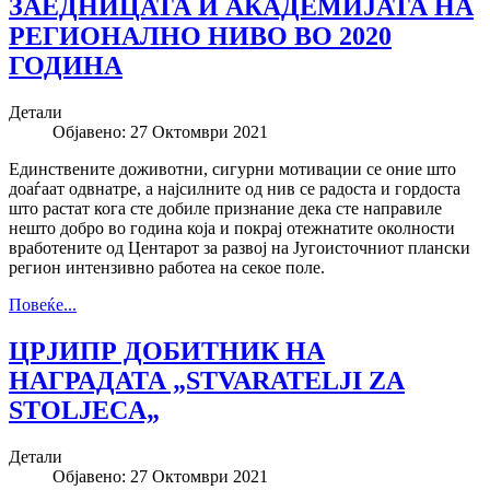
ЗАЕДНИЦАТА И АКАДЕМИЈАТА НА
РЕГИОНАЛНО НИВО ВО 2020
ГОДИНА
Детали
Објавено: 27 Октомври 2021
Единствените доживотни, сигурни мотивации се оние што
доаѓаат одвнатре, а најсилните од нив се радоста и гордоста
што растат кога сте добиле признание дека сте направиле
нешто добро во година која и покрај отежнатите околности
вработените од Центарот за развој на Југоисточниот плански
регион интензивно работеа на секое поле.
Повеќе...
ЦРЈИПР ДОБИТНИК НА
НАГРАДАТА „STVARATELJI ZA
STOLJECA„
Детали
Објавено: 27 Октомври 2021