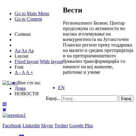
Вести
Go to Main Menu
Go to Content
Регионалниот Бизнис Центар
продолжува со активности во
насока зголемување на
Contrast
конкурентноста на Југоисточен
Плански регион преку поддршка
на малите и средни претпријатија
Aa
Aa
Aa
и на претприемништвото
Layout
буквално трансформирајќи го
Fixed layout
Wide layout
начинот на кој живееме,
Font
работиме и учиме
A -
A
A +
Вие сте на:
EN
Дома
НОВОСТИ
Барај...
Барај
Facebook
Linkedin
Skype
Twitter
Google Plus