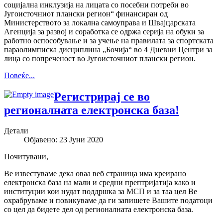
социјална инклузија на лицата со посебни потреби во
Југоисточниот плански регион“ финансиран од
Министерството за локална самоуправа и Швајцарската
Агенција за развој и соработка се одржа серија на обуки за
работно оспособување и за учење на правилата за спортската
параолимписка дисциплина „Бочија“ во 4 Дневни Центри за
лица со попреченост во Југоисточниот плански регион.
Повеќе...
Регистрирај се во
регионалната електронска база!
Детали
Објавено: 23 Јуни 2020
Почитувани,
Ве известуваме дека оваа веб страница има креирано
електронска база на мали и средни прептријатија како и
институции кои нудат поддршка за МСП и за таа цел Ве
охрабруваме и повикуваме да ги запишете Вашите податоци
со цел да бидете дел од регионалната електронска база.