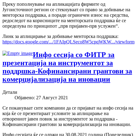
Преку пополнување на апликацијата фирмите од
Југоисточниот регион се стекнуваат со право за добивање на
менторска поддршка, а поради ограничен износ на средства,
редоследот на корисниците на менторската поддршка ќе се
определува по принципот „прв пријавен-прв услужен“.
Линк за аплицирање за добивање менторска поддршка:
https://docs.google.com/.../1FAIpQLSeco8W5cpqWKW.../viewform
Инфо сесија со ФИТР за
презентација на инструментот за
поддршка-Кофинансирани грантови за
комерцијализација на иновации
Детали
Објавено: 27 Август 2021
Се покануваат сите компании да се пријават на инфо сесија на
која ќе се презентираат условите за аплицирање на
отворениот јавен повик за инструментот за поддршка -
Кoфинансирани грантови за комерцијализација на иновации.
Инфо сесијата ќе се одржи на 30.08.2021 година (Понеделник)