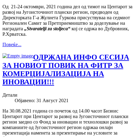
Од 21-24 октомври, 2021 година дел од тимот на Центарот за
развој на Југоисточниот плански регион, предводен од
Директорката Г-а Жулиета Ѓуркова присуствуваа на седмиот
Регионален Самит за Претприемништво за доделување на
наградата
„Stvarat
elji za stoljeca“
кој се одржа во Дубровник,
Р.Хрватска.
Повеќе...
ОДРЖАНА ИНФО СЕСИЈА
ЗА НОВИОТ ПОВИК НА ФИТР ЗА
КОМЕРЦИЈАЛИЗАЦИЈА НА
ИНОВАЦИИ!!!
Детали
Објавено: 31 Август 2021
На 30.08.2021 година со почеток од 14.00 часот Бизнис
Центарот при Центарот за развој на Југоисточниот плански
регион заедно со Фонд за иновации и технолошки развој за
компаниите од Југоисточниот регион одржаа онлајн
презентација наменета за презентирање на условите за