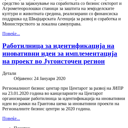
средство за зајакнување на соработката со бизнис секторот и
Агрометеоролошки станици за заштита на земјоделските
култури и животната средина, реализирани со финансиска
поддршка од Швајцарската Агенција за развој и соработка и
Министерството за локална самоуправа.
Повеќе...
Работилница за идентификација на
иновативни идеи за имплементација
на проект во Југоисточен регион
Детали
Објавено: 24 Јануари 2020
Регионалниот бизнис центар при Центарот за развој на ЈИПР
на 23.01.2020 година во канцелариите на Центарот
организираше работилница за идентификација на иновативни
идеи во рамки на Грантова шема за иновативни проекти на
Регионалните бизнис центри за 2020 година.
Повеќе...