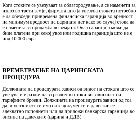
Кога стоките се увезуваат за облагородување, а се наменети за
извоз во трети земји, фирмата што ја увезува стоката потребно
е да обезбеди привремена финансиска гаранција во вредност
на минимум вредност на царината ист како во случај стока да
е наменета за продажба во земјата. Оваа гаранција може да
биде платена при секој увоз или годишна гаранција што не е
под 10.000 евра.
ВРЕМЕТРАЕЊЕ НА ЦАРИНСКАТА
ПРОЦЕДУРА
Должината на процедурата зависи од видот на стоката што се
увезува и е различна за различни стоки во зависност на
тарифните броеви. Должината на процедурата зависи од тоа
дали увозникот ги има сите документи и дали тие се
адекватно пополнети или да приложи банкарска гаранција во
висина на давачките (царина и ДДВ).