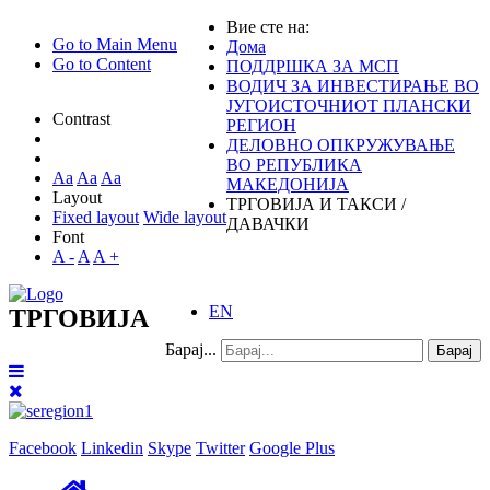
Вие сте на:
Go to Main Menu
Дома
Go to Content
ПОДДРШКА ЗА МСП
ВОДИЧ ЗА ИНВЕСТИРАЊЕ ВО
ЈУГОИСТОЧНИОТ ПЛАНСКИ
Contrast
РЕГИОН
ДЕЛОВНО ОПКРУЖУВАЊЕ
ВО РЕПУБЛИКА
Aa
Aa
Aa
МАКЕДОНИЈА
Layout
ТРГОВИЈА И ТАКСИ /
Fixed layout
Wide layout
ДАВАЧКИ
Font
A -
A
A +
EN
ТРГОВИЈА
Барај...
Барај
Facebook
Linkedin
Skype
Twitter
Google Plus