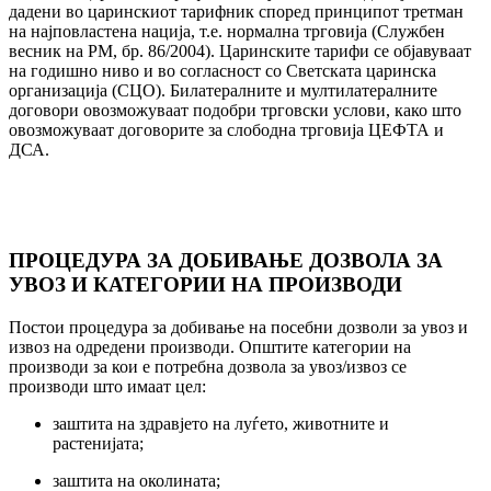
дадени во царинскиот тарифник според принципот третман
на најповластена нација, т.е. нормална трговија (Службен
весник на РМ, бр. 86/2004). Царинските тарифи се објавуваат
на годишно ниво и во согласност со Светската царинска
организација (СЦО). Билатералните и мултилатералните
договори овозможуваат подобри трговски услови, како што
овозможуваат договорите за слободна трговија ЦЕФТА и
ДСА.
ПРОЦЕДУРА ЗА ДОБИВАЊЕ ДОЗВОЛА ЗА
УВОЗ И КАТЕГОРИИ НА ПРОИЗВОДИ
Постои процедура за добивање на посебни дозволи за увоз и
извоз на одредени производи. Општите категории на
производи за кои е потребна дозвола за увоз/извоз се
производи што имаат цел:
заштита на здравјето на луѓето, животните и
растенијата;
заштита на околината;