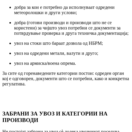
добра за кои е потребно да исполнуваат одредени
метеоролошки и други услови;
добра (готови производи и производи што не се
користени) за чијшто увоз потребни се документи за
потврдување проверка и друга техничка документација;
увоз на стоки што бараат дозвола од НБРМ;
увоз на одредени метали, валути и друго;
увоз на армиска/воена опрема.
За сите од горенаведените категории постои: одреден орган
кој е одговорен, документи што се потребни, како и конкретна
регулатива.
ЗАБРАНИ ЗА УВОЗ И КАТЕГОРИИ НА
ПРОИЗВОДИ
Не постојат забрани за увоз сè додека увозникот поседува