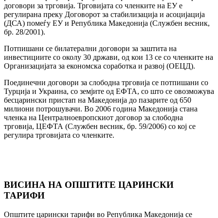
договори за трговија. Трговијата со членките на ЕУ е
регулирана преку Договорот за стабилизација и асоцијација
(ДСА) помеѓу ЕУ и Република Македонија (Службен весник,
бр. 28/2001).
Потпишани се билатерални договори за заштита на
инвестициите со околу 30 држави, од кои 13 се со членките на
Организацијата за економска соработка и развој (ОЕЦД).
Поединечни договори за слободна трговија се потпишани со
Турција и Украина, со земјите од ЕФТА, со што се овозможува
беcцарински пристап на Македонија до пазарите од 650
милиони потрошувачи. Во 2006 година Македонија стана
членка на Централноевропскиот договор за слободна
трговија, ЦЕФТА (Службен весник, бр. 59/2006) со кој се
регулира трговијата со членките.
ВИСИНА НА ОПШТИТЕ ЦАРИНСКИ
ТАРИФИ
Општите царински тарифи во Република Македонија се