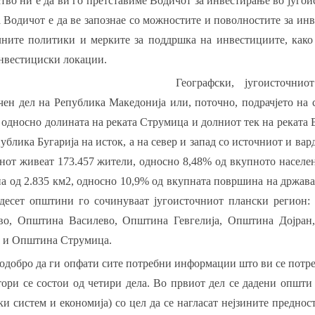
тво ни е да ви го претставиме Водичот за инвестирање во југо
 Водичот е да ве запознае со можностите и поволностите за ин
лните политики и мерките за поддршка на инвестициите, како
нвестициски локации.
Географски, југоисточни
чен дел на Република Македонија или, поточно, подрачјето на
 односно долината на реката Струмица и долниот тек на реката 
публика Бугарија на исток, а на север и запад со источниот и ва
нот живеат 173.457 жители, односно 8,48% од вкупното населе
 од 2.835 км2, односно 10,9% од вкупната површина на државата
десет општини го сочинуваат југоисточниот плански регион
во, Општина Василево, Општина Гевгелија, Општина Дојра
 и Општина Струмица.
одобро да ги опфати сите потребни информации што ви се потр
ори се состои од четири дела. Во првиот дел се дадени општи
и систем и економија) со цел да се нагласат нејзините преднос