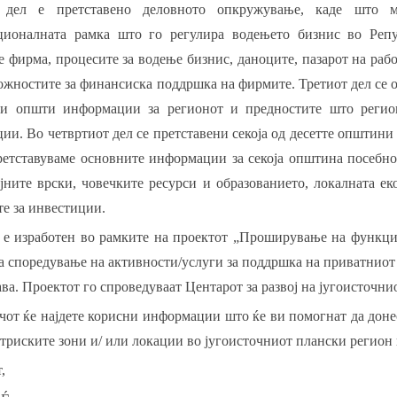
 дел е претставено деловното опкружување, каде што 
ционалната рамка што го регулира водењето бизнис во Репу
 фирма, процесите за водење бизнис, даноците, пазарот на раб
ожностите за финансиска поддршка на фирмите. Третиот дел се о
ни општи информации за регионот и предностите што регион
ии. Во четвртиот дел се претставени секоја од десетте општини
ретставуваме основните информации за секоја општина посебно
јните врски, човечките ресурси и образованието, локалната е
е за инвестиции.
 е изработен во рамките на проектот „Проширување на функции
а споредување на активности/услуги за поддршка на приватниот
ва. Проектот го спроведуваат Центарот за развој на југоисточн
от ќе најдете корисни информации што ќе ви помогнат да доне
триските зони и/ или локации во југоисточниот плански регион
,