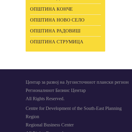
ОПШТИНА КОНЧЕ
ОПШТИНА НОВО СЕЛО
ОПШТИНА РАДОВИШ
ОПШТИНА СТРУМИЦА
Центар за развој на Југоисточниот плански регион
Регионалниот Бизнис Центар
All Rights Reserved.
Centre for Development of the South-East Planning
Region
Regional Business Center