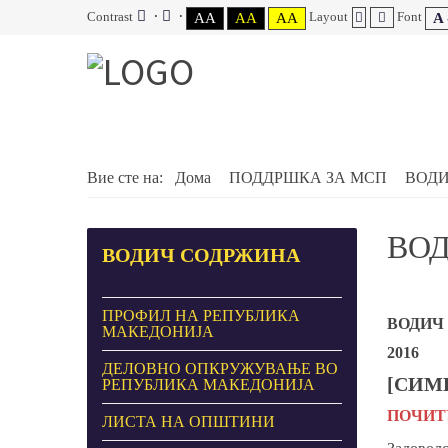
Contrast
Layout
Font
AA
AA
AA
A 
Вие сте на:
Дома
ПОДДРШКА ЗА МСП
ВОДИ
ВОД
ВОДИЧ
СОДРЖИНА
ПРОФИЛ НА РЕПУБЛИКА
ВОДИЧ
МАКЕДОНИЈА
2016
ДЕЛОВНО ОПКРУЖУВАЊЕ ВО
[СИМ
РЕПУБЛИКА МАКЕДОНИЈА
ПОЧИТ
ЛИСТА НА ОПШТИНИ