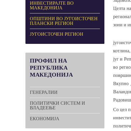
Задоволс
ИНВЕСТИРАЈТЕ ВО
МАКЕДОНИЈА
Целта на
региона
ОПШТИНИ ВО ЈУГОИСТОЧЕН
ПЛАНСКИ РЕГИОН
зони и и
ЈУГОИСТОЧЕН РЕГИОН
југоисто
котлина,
југ и Ре
ПРОФИЛ
НА
РЕПУБЛИКА
во регио
МАКЕДОНИЈА
површина
Вкупно 
Валандо
ГЕНЕРАЛИИ
Радовиш
ПОЛИТИЧКИ СИСТЕМ И
ВЛАДЕЕЊЕ
Со цел п
инвестит
ЕКОНОМИЈА
политичк