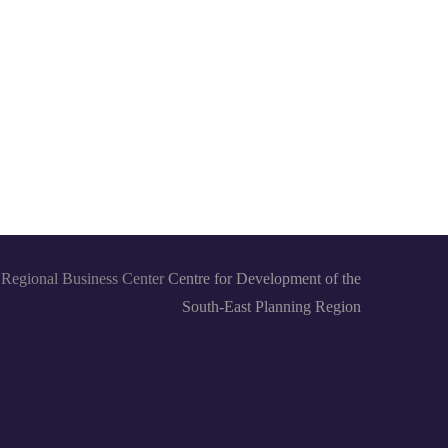
Regional Business Center
Centre for Development of the
South-East Planning Region