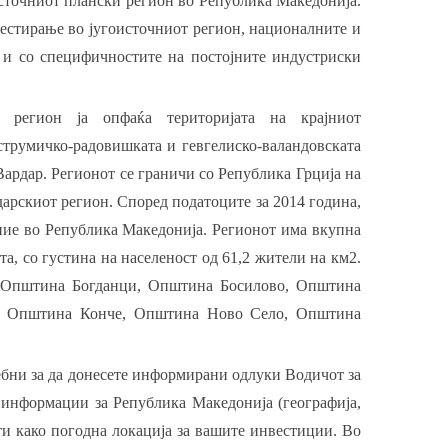
источниот плански регион во Република Македонија.
вестирање во југоисточниот регион, националните и
 и со специфичностите на постојните индустриски
от регион ја опфаќа територијата на крајниот
 струмичко-радовишката и гевгелиско-валандовската
Вардар. Регионот се граничи со Република Грција на
рдарскиот регион. Според податоците за 2014 година,
ние во Република Македонија. Регионот има вкупна
, со густина на населеност од 61,2 жители на км2.
: Општина Богданци, Општина Босилово, Општина
н, Општина Конче, Општина Ново Село, Oпштина
ебни за да донесете информирани одлуки Водичот за
 информации за Република Македонија (географија,
ти како погодна локација за вашите инвестиции. Во