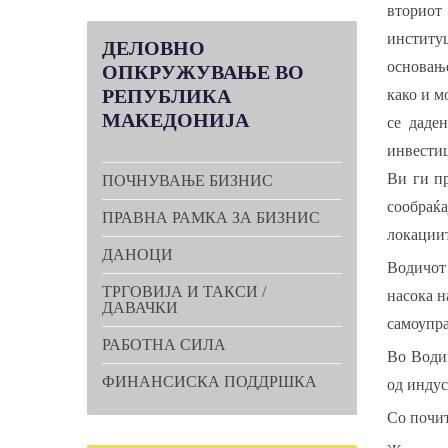
вториот
институ
ДЕЛОВНО
основање
ОПКРУЖУВАЊЕ ВО
РЕПУБЛИКА
како и м
МАКЕДОНИЈА
се даде
инвестиц
Ви ги п
ПОЧНУВАЊЕ БИЗНИС
сообраќа
ПРАВНА РАМКА ЗА БИЗНИС
локациит
ДАНОЦИ
Водичот
ТРГОВИЈА И ТАКСИ /
насока н
ДАВАЧКИ
самоупра
РАБОТНА СИЛА
Во Водич
ФИНАНСИСКА ПОДДРШКА
од индус
Со почит