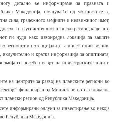
многу детално ве информираме за правната и
блика Македонија, почнувајќи од можностите за
отна сила, градежното земјиште и недвижниот имот,
днесува на југоисточниот плански регион, каде што
от ги нуди како извонредна локација за вашите
 во регионот и потенцијалите за инвестиции во нив.
, вклучително и кратка информација за општината,
кономија со посебен осврт на индустриските зони и
те на центрите за развој на планските региони во
 сектор“, финансиран од Министерството за локална
иот плански регион од Република Македонија.
сете информирани одлуки за инвестирање во некоја
 во Република Македонија.