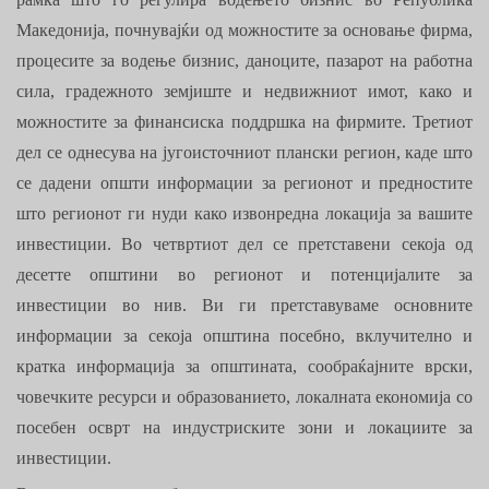
Македонија, почнувајќи од можностите за основање фирма,
процесите за водење бизнис, даноците, пазарот на работна
сила, градежното земјиште и недвижниот имот, како и
можностите за финансиска поддршка на фирмите. Третиот
дел се однесува на југоисточниот плански регион, каде што
се дадени општи информации за регионот и предностите
што регионот ги нуди како извонредна локација за вашите
инвестиции. Во четвртиот дел се претставени секоја од
десетте општини во регионот и потенцијалите за
инвестиции во нив. Ви ги претставуваме основните
информации за секоја општина посебно, вклучително и
кратка информација за општината, сообраќајните врски,
човечките ресурси и образованието, локалната економија со
посебен осврт на индустриските зони и локациите за
инвестиции.