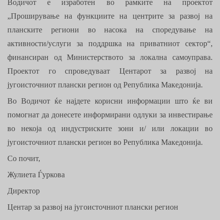
Водичот е изработен во рамките на проектот
„Проширување на функциите на центрите за развој на
планските региони во насока на споредување на
активности/услуги за поддршка на приватниот сектор“,
финансиран од Министерството за локална самоуправа.
Проектот го спроведуваат Центарот за развој на
југоисточниот плански регион од Република Македонија.
Во Водичот ќе најдете корисни информации што ќе ви
помогнат да донесете информирани одлуки за инвестирање
во некоја од индустриските зони и/ или локации во
југоисточниот плански регион во Република Македонија.
Со почит,
Жулиета Ѓуркова
Директор
Центар за развој на југоисточниот плански регион