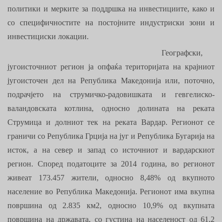
политики и мерките за поддршка на инвестициите, како и
со специфичностите на постојните индустриски зони и
инвестициски локации.
Географски,
југоисточниот регион ја опфаќа територијата на крајниот
југоисточен дел на Република Македонија или, поточно,
подрачјето на струмичко-радовишката и гевгелиско-
валандовската котлина, односно долината на реката
Струмица и долниот тек на реката Вардар. Регионот се
граничи со Република Грција на југ и Република Бугарија на
исток, а на север и запад со источниот и вардарскиот
регион. Според податоците за 2014 година, во регионот
живеат 173.457 жители, односно 8,48% од вкупното
население во Република Македонија. Регионот има вкупна
површина од 2.835 км2, односно 10,9% од вкупната
површина на државата, со густина на населеност од 61,2