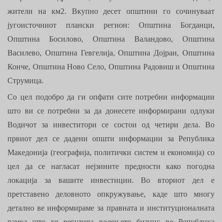
жители на км2. Вкупно десет општини го сочинуваат
југоисточниот плански регион: Општина Богданци,
Општина Босилово, Општина Валандово, Општина
Василево, Општина Гевгелија, Општина Дојран, Општина
Конче, Општина Ново Село, Oпштина Радовиш и Општина
Струмица.
Со цел подобро да ги опфати сите потребни информации
што ви се потребни за да донесете информирани одлуки
Водичот за инвеститори се состои од четири дела. Во
првиот дел се дадени општи информации за Република
Македонија (географија, политички систем и економија) со
цел да се нагласат нејзините предности како погодна
локација за вашите инвестиции. Во вториот дел е
претставено деловното опкружување, каде што многу
детално ве информираме за правната и институционалната
рамка што го регулира водењето бизнис во Република