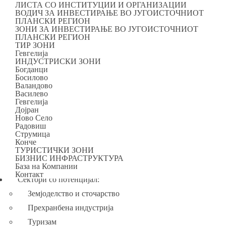
Категорија:
ЈУГОИСТОЧЕН РЕГИОН
ЛИСТА СО ИНСТИТУЦИИ И ОРГАНИЗАЦИИ
ВОДИЧ ЗА ИНВЕСТИРАЊЕ ВО ЈУГОИСТОЧНИОТ
ЈУГОИСТОЧЕН РЕГИОН
ПЛАНСКИ РЕГИОН
ЗОНИ ЗА ИНВЕСТИРАЊЕ ВО ЈУГОИСТОЧНИОТ
ПРЕДНОСТИ ЗА ИНВЕСТИРАЊЕ ВО
ПЛАНСКИ РЕГИОН
ТИР ЗОНИ
ЈУГОИСТОЧНИОТ РЕГИОН
Гевгелија
ИНДУСТРИСКИ ЗОНИ
Богданци
Босилово
Поволна географска локација – близина на границата со
Валандово
Василево
две земји-членки на ЕУ (Република Бугарија и Република
Гевгелија
Грција)
Дојран
Ново Село
Општински индустриски зони
Радовиш
Струмица
Oбучена работна сила
Конче
ТУРИСТИЧКИ ЗОНИ
Квалитетни услови за живеење
БИЗНИС ИНФРАСТРУКТУРА
Геотермални води
База на Компании
Контакт
Сектори со потенцијал:
Земјоделство и сточарство
Прехранбена индустрија
Туризам