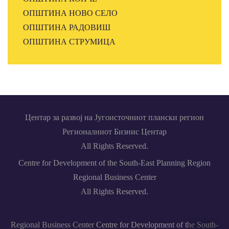
ОПШТИНА НОВО СЕЛО
ОПШТИНА РАДОВИШ
ОПШТИНА СТРУМИЦА
Центар за развој на Југоисточниот плански регион
Регионалниот Бизнис Центар
All Rights Reserved.
Centre for Development of the South-East Planning Region
Regional Business Center
All Rights Reserved.
Regional Business Center
Centre for Development of the South-
Back