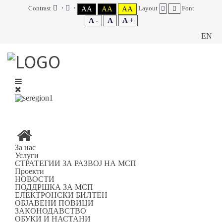
Contrast
Layout
Font
AA
AA
AA
A -
A
A +
EN
Вие сте на:
Дома
ПОДДРШКА ЗА МСП
ВОДИЧ ЗА ИНВЕСТИРАЊЕ ВО ЈУГОИСТОЧНИОТ
ПЛАНСКИ РЕГИОН
ЈУГОИСТОЧЕН РЕГИОН
За нас
ПРЕДНОСТИ ЗА ИНВЕСТИРАЊЕ
Услуги
СТРАТЕГИИ ЗА РАЗВОЈ НА МСП
Проекти
НОВОСТИ
ПРЕДНОСТИ ЗА
ПОДДРШКА ЗА МСП
ЕЛЕКТРОНСКИ БИЛТЕН
ИНВЕСТИРАЊЕ
ОБЈАВЕНИ ПОВИЦИ
ЗАКОНОДАВСТВО
ОБУКИ И НАСТАНИ