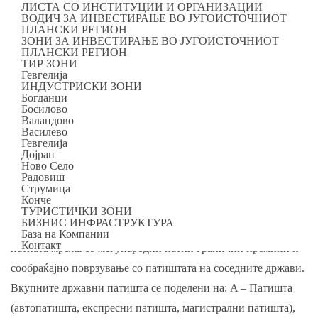
ПАТНА МРЕЖА
ЛИСТА СО ИНСТИТУЦИИ И ОРГАНИЗАЦИИ
ВОДИЧ ЗА ИНВЕСТИРАЊЕ ВО ЈУГОИСТОЧНИОТ
ПЛАНСКИ РЕГИОН
ЗОНИ ЗА ИНВЕСТИРАЊЕ ВО ЈУГОИСТОЧНИОТ
Јавните патишта, според нивното државно, економско,
ПЛАНСКИ РЕГИОН
ТИР ЗОНИ
стопанско и сообраќајно значење и нивната изграденост, се
Гевгелија
ИНДУСТРИСКИ ЗОНИ
поделени на државни и општински. Според државното,
Богданци
економското, стопанското и сообраќајното значење, како и
Босилово
Валандово
нивото на изграденост, дел од државните патишта се
Василево
Гевгелија
категоризираат како автопатишта, експресни патишта и
Дојран
Ново Село
магистрални патишта (А-патишта) и служат за поврзување
Радовиш
на Република Македонија со европскиот патен систем и
Струмица
Конче
одржување континуитет на меѓународната патна мрежа
ТУРИСТИЧКИ ЗОНИ
БИЗНИС ИНФРАСТРУКТУРА
(меѓународните коридори – Е-патишта) и поврзување на
База на Компании
Контакт
патната мрежа со меѓународни патни гранични премини и
сообраќајно поврзување со патиштата на соседните држави.
Вкупните државни патишта се поделени на: A – Патишта
(автопатишта, експресни патишта, магистрални патишта),