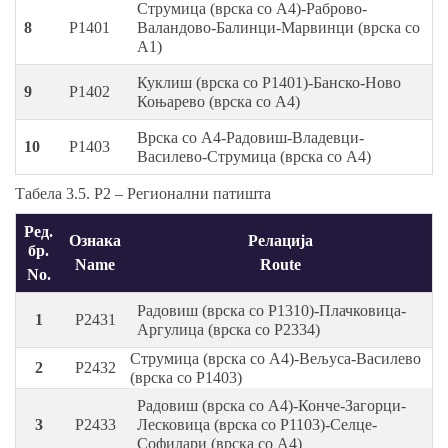
Струмица (врска со А4)-Раброво-
8
P1401
Валандово-Балинци-Марвинци (врска со
А1)
Куклиш (врска со P1401)-Банско-Ново
9
P1402
Коњарево (врска со А4)
Врска со А4-Радовиш-Владевци-
10
P1403
Василево-Струмица (врска со А4)
Табела 3.5. Р2 – Регионални патишта
Ред.
Ознака
Релација
бр.
Name
Route
No.
Радовиш (врска со P1310)-Плачковица-
1
P2431
Аргулица (врска со P2334)
Струмица (врска со А4)-Вељуса-Василево
2
P2432
(врска со P1403)
Радовиш (врска со А4)-Конче-Загорци-
3
P2433
Лесковица (врска со P1103)-Селце-
Софилари (врска со А4)