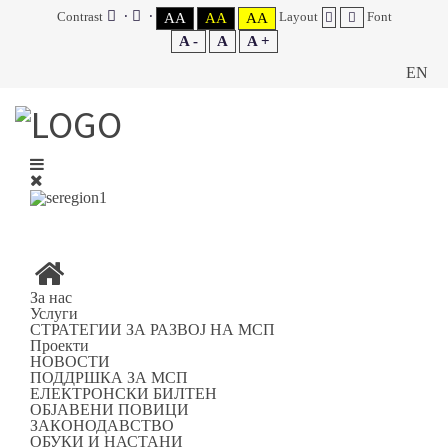
Contrast
Layout
Font
AA
AA
AA
A -
A
A +
EN
Вие сте на:
Дома
ПОДДРШКА ЗА МСП
ВОДИЧ ЗА ИНВЕСТИРАЊЕ ВО ЈУГОИСТОЧНИОТ
ПЛАНСКИ РЕГИОН
ЈУГОИСТОЧЕН РЕГИОН
ПАТНА МРЕЖА
За нас
Услуги
СТРАТЕГИИ ЗА РАЗВОЈ НА МСП
ПАТНА МРЕЖА
Проекти
НОВОСТИ
ПОДДРШКА ЗА МСП
Категорија:
ЈУГОИСТОЧЕН РЕГИОН
ЕЛЕКТРОНСКИ БИЛТЕН
ОБЈАВЕНИ ПОВИЦИ
ЈУГОИСТОЧЕН РЕГИОН
ЗАКОНОДАВСТВО
ОБУКИ И НАСТАНИ