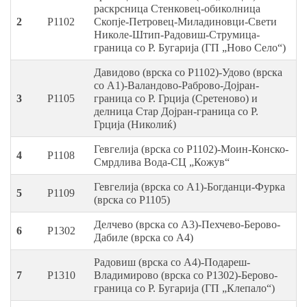
раскрсница Стенковец-обиколница
2
P1102
Скопје-Петровец-Миладиновци-Свети
Николе-Штип-Радовиш-Струмица-
граница со Р. Бугарија (ГП „Ново Село“)
Давидово (врска со P1102)-Удово (врска
со А1)-Валандово-Раброво-Дојран-
3
P1105
граница со Р. Грција (Сретеново) и
делница Стар Дојран-граница со Р.
Грција (Николиќ)
Гевгелија (врска со P1102)-Моин-Конско-
4
P1108
Смрдлива Вода-СЦ „Кожув“
Гевгелија (врска со А1)-Богданци-Фурка
5
P1109
(врска со P1105)
Делчево (врска со А3)-Пехчево-Берово-
6
P1302
Дабиле (врска со А4)
Радовиш (врска со А4)-Подареш-
7
P1310
Владимирово (врска со P1302)-Берово-
граница со Р. Бугарија (ГП „Клепало“)