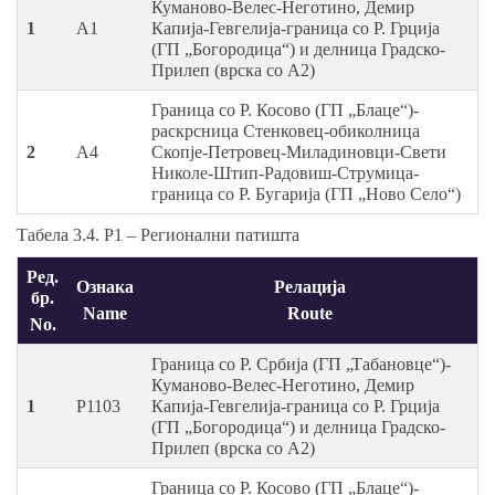
Куманово-Велес-Неготино, Демир
1
A1
Капија-Гевгелија-граница со Р. Грција
(ГП „Богородица“) и делница Градско-
Прилеп (врска со А2)
Граница со Р. Косово (ГП „Блаце“)-
раскрсница Стенковец-обиколница
2
A4
Скопје-Петровец-Миладиновци-Свети
Николе-Штип-Радовиш-Струмица-
граница со Р. Бугарија (ГП „Ново Село“)
Табела 3.4. Р1 – Регионални патишта
Ред.
Ознака
Релација
бр.
Name
Route
No.
Граница со Р. Србија (ГП „Табановце“)-
Куманово-Велес-Неготино, Демир
1
P1103
Капија-Гевгелија-граница со Р. Грција
(ГП „Богородица“) и делница Градско-
Прилеп (врска со А2)
Граница со Р. Косово (ГП „Блаце“)-