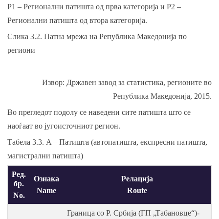
Р1 – Регионални патишта од прва категорија и Р2 –
Регионални патишта од втора категорија.
Слика 3.2. Патна мрежа на Република Македонија по
региони
Извор: Државен завод за статистика, регионите во
Република Македонија, 2015.
Во прегледот подолу се наведени сите патишта што се
наоѓаат во југоисточниот регион.
Табела 3.3. A – Патишта (автопатишта, експресни патишта,
магистрални патишта)
Ред.
Ознака
Релација
бр.
Name
Route
No.
Граница со Р. Србија (ГП „Табановце“)-