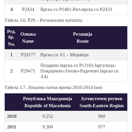
4
P2434
Врска со P1401-Рич-врска со P2433
Табела 3.6. Р29 – Регионални патишта
Ред.
Ознака
Релација
бр.
Name
Route
No.
1
P29177
Врска со А1 – Миравци
Подареш (врска со P1310)-Јаргулица-
2
P29471
Покрајчево-Злеово-Радичево (врска со
А4)
Табела 3.7. Локална патна мрежа 2010-2014 (км)
Република Македонија
Југоисточен регион
Republic of Macedonia
South-Eastern Region
2010
9.252
969
2011
9.300
977