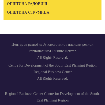
ОПШТИНА РАДОВИШ
ОПШТИНА СТРУМИЦА
Центар за развој на Југоисточниот плански регион
Регионалниот Бизнис Центар
All Rights Reserved.
Centre for Development of the South-East Planning Region
Regional Business Center
All Rights Reserved.
Regional Business Center
Centre for Development of the South-
East Planning Region