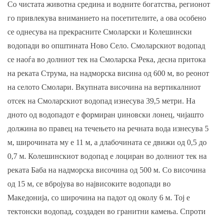
Со чистата животна средина и водните богатства, регионот
го привлекува вниманието на посетителите, а ова особено
се однесува на прекрасните Смоларски и Колешински
водопади во општината Ново Село. Смоларскиот водопад
се наоѓа во долниот тек на Смоларска Река, десна притока
на реката Струма, на надморска висина од 600 м, во реонот
на селото Смолари. Вкупната височина на вертикалниот
отсек на Смоларскиот водопад изнесува 39,5 метри. На
дното од водопадот е формиран џиновски лонец, чијашто
должина во правец на течењето на речната вода изнесува 5
м, широчината му е 11 м, а длабочината се движи од 0,5 до
0,7 м. Колешинскиот водопад е лоциран во долниот тек на
реката Баба на надморска височина од 500 м. Со височина
од 15 м, се вбројува во највисоките водопади во
Македонија, со широчина на падот од околу 6 м. Тој е
тектонски водопад, создаден во гранитни камења. Спроти