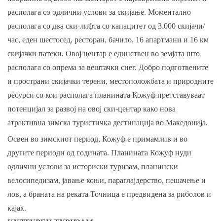
располага со одлични услови за скијање. Моментално
располага со два ски-лифта со капацитет од 3.000 скијачи/
час, еден шестосед, ресторан, бачило, 16 апартмани и 16 км
скијачки патеки. Овој центар е единствен во земјата што
располага со опрема за вештачки снег. Добро подготвените
и пространи скијачки терени, местоположбата и природните
ресурси со кои располага планината Кожуф претставуваат
потенцијал за развој на овој ски-центар како нова
атрактивна зимска туристичка дестинација во Македонија.
Освен во зимскиот период, Кожуф е примамлив и во
другите периоди од годината. Планината Кожуф нуди
одлични услови за историски туризам, планински
велосипедизам, јавање коњи, параглајдерство, пешачење и
лов, а браната на реката Точница е предвидена за риболов и
кајак.