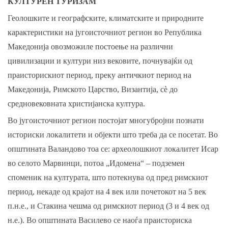
КУЛТУРЕН ТУРИЗАМ
Геолошките и географските, климатските и природните
карактеристики на југоисточниот регион во Република
Македонија овозможиле постоење на различни
цивилизации и култури низ вековите, почнувајќи од
праисторискиот период, преку античкиот период на
Македонија, Римското Царство, Византија, сè до
средновековната христијанска култура.
Во југоисточниот регион постојат многубројни познати
историски локалитети и објекти што треба да се посетат. Во
општината Валандово тоа се: археолошкиот локалитет Исар
во селото Марвинци, потоа „Идомена“ – подземен
споменик на културата, што потекнува од пред римскиот
период, некаде од крајот на 4 век или почетокот на 5 век
п.н.е., и Стакина чешма од римскиот период (3 и 4 век од
н.е.). Во општината Василево се наоѓа праисториска