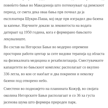
повеќето бањи во Македонија што потекнуваат од римскиот
период, се смета дека оваа бања прв почнал да ја
експлоатира Шукри-Паша, кој овде прв изградил два базена
за капење. Научните докази за лековитоста на водата
датираат од 1950 година, кога е формирано бањското
лекувалиште.
Во состав на Негорски Бањи во модерно опремени
простории работи центар за сите видови терапија од областа
на физикалната медицина и рехабилитација. Сместувачките
капацитети во бањскиот комплекс располагаат со вкупно
336 легла, во кои се наоѓаат и два покриени и неколку
базени под отворено небо.
Сместени во подножјето на планината Кожуф, во својата
околина Негорските Бањи располагаат и со 36 ха густа
јасенова шума што формира природен парк.