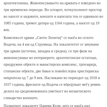
архитектоника. Живописувањето на црквата е изведено во
три временски периоди. Во олтарот, поткуполниот простор
во наосот и ѕидовите, конхите и капелата тоа се одвивало во
1085 година, тремот датира од 1164 година, а наосот од 19
век.
Комплексот цркви „Свети Леонтиј“ се наоѓа во селото
Водоча, на 4 км од Струмица. На локалитетот се зачувани
три цркви (источна, западна и средна), со три фази на
живописување во ентериерите, архитектонски остатоци,
придружни објекти и манастирски комплекс, трпезарија,
стопански објекти, две бањи и повеќеслојна христијанска
некропола од 7 до 9 век. Насликани во периодот од 1018 и
1037 година, фреските од Водоча се вбројуваат меѓу ремек-
делата на средновековната уметност во византиското
сликарство воопшто.
Познатиот локалитет Цареви Кули, што се наоѓа над