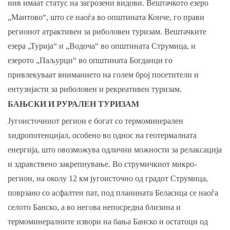
нив имаат статус на загрозени видови. Вештачкото езеро
„Мантово“, што се наоѓа во општината Конче, го прави
регионот атрактивен за риболовен туризам. Вештачките
езера „Турија“ и „Водоча“ во општината Струмица, и
езерото „Паљурци“ во општината Богданци го
привлекуваат вниманието на голем број посетители и
ентузијасти за риболовен и рекреативен туризам.
БАЊСКИ И РУРАЛЕН ТУРИЗАМ
Југоисточниот регион е богат со термоминерален
хидропотенцијал, особено во однос на геотермалната
енергија, што овозможува одлични можности за релаксација
и здравствено закрепнување. Во струмичкиот микро-
регион, на околу 12 км југоисточно од градот Струмица,
поврзано со асфалтен пат, под планината Беласица се наоѓа
селото Банско, а во негова непосредна близина и
термоминералните извори на бања Банско и остатоци од