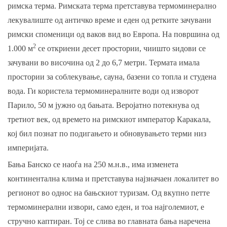
римска терма. Римската терма претставува термоминерално
лекувалиште од античко време и еден од ретките зачувани
римски споменици од ваков вид во Европа. На површина од
2
1.000 м
се откриени десет простории, чиишто ѕидови се
зачувани во височина од 2 до 6,7 метри. Термата имала
простории за соблекување, сауна, базени со топла и студена
вода. Ги користела термоминералните води од изворот
Парило, 50 м јужно од бањата. Веројатно потекнува од
третиот век, од времето на римскиот император Каракала,
кој бил познат по подигањето и обновувањето терми низ
империјата.
Бања Банско се наоѓа на 250 м.н.в., има изменета
континентална клима и претставува најзначаен локалитет во
регионот во однос на бањскиот туризам. Од вкупно петте
термоминерални извори, само еден, и тоа најголемиот, е
стручно каптиран. Тој се слива во главната бања наречена