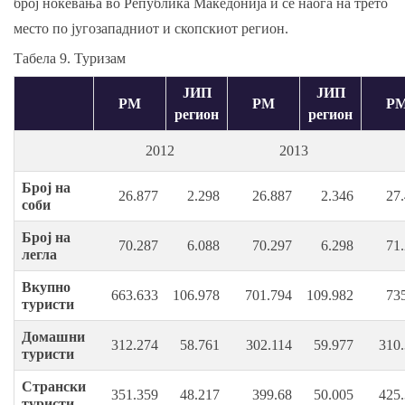
број ноќевања во Република Македонија и се наоѓа на трето
место по jугозападниот и скопскиот регион.
Табела 9. Туризам
ЈИП
ЈИП
РМ
РМ
Р
регион
регион
2012
2013
Број на
26.877
2.298
26.887
2.346
27
соби
Број на
70.287
6.088
70.297
6.298
71
легла
Вкупно
663.633
106.978
701.794
109.982
73
туристи
Домашни
312.274
58.761
302.114
59.977
310
туристи
Странски
351.359
48.217
399.68
50.005
425
туристи