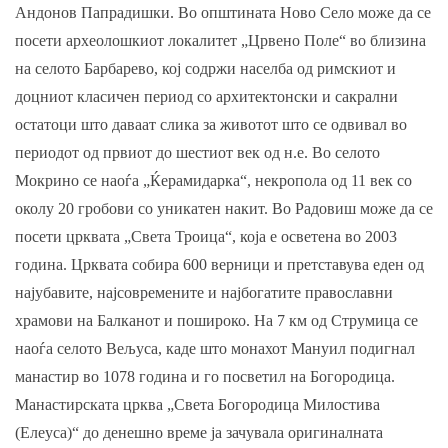
Андонов Папрадишки. Во општината Ново Село може да се
посети археолошкиот локалитет „Црвено Поле“ во близина
на селото Барбарево, кој содржи населба од римскиот и
доцниот класичен период со архитектонски и сакрални
остатоци што даваат слика за животот што се одвивал во
периодот од првиот до шестиот век од н.е. Во селото
Мокрино се наоѓа „Ќерамидарка“, некропола од 11 век со
околу 20 гробови со уникатен накит. Во Радовиш може да се
посети црквата „Светa Троица“, која е осветена во 2003
година. Црквата собира 600 верници и претставува еден од
најубавите, најсовремените и најбогатите православни
храмови на Балканот и пошироко. На 7 км од Струмица се
наоѓа селото Вељуса, каде што монахот Мануил подигнал
манастир во 1078 година и го посветил на Богородица.
Манастирската црква „Света Богородица Милостива
(Елеуса)“ до денешно време ја зачувала оригиналната