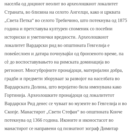
населба од доцниот неолит во археолошкиот локалитет
Страната, во близина на селото Ангелци, како и црквата
„Света Петка“ во селото Требичино, што потекнува од 1875
година и претставува културен споменик со посебни
историски и уметнички вредности. Археолошкиот
локалитет Вардарски рид во општината Гевгелија е
повеќеслоен и датира почнувајќи од бронзеното време, па
сè до воспоставувањето на римската доминација во
регионот. Многубројните пронајдоци, материјални добра,
градби и предмети зборуваат за развојот на населбата во
Вардарската Долина, што веројатно била именувана како
Гортинија. Археолошките пронајдоци од локалитетот
Вардарски Рид денес се чуваат во музеите во Гевгелија и во
Скопје. Манастирот „Свети Стефан“ во општината Конче
потекнува од 1366 година. Иконите и иконостасот во
манастирот се направени од познатиот зограф Димитар