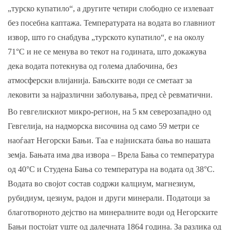
„турско купатило“, а другите четири слободно се излеваат
без посебна каптажа. Температурата на водата во главниот
извор, што го снабдува „турското купатило“, е на околу
71°C и не се менува во текот на годината, што докажува
дека водата потекнува од голема длабочина, без
атмосферски влијанија. Бањските води се сметаат за
лековити за најразлични заболувања, пред сè ревматични.
Во гевгелискиот микро-регион, на 5 км северозападно од
Гевгелија, на надморска височина од само 59 метри се
наоѓаат Негорски Бањи. Таа е најниската бања во нашата
земја. Бањата има два извора – Врела Бања со температура
од 40°С и Студена Бања со температура на водата од 38°С.
Водата во својот состав содржи калциум, магнезиум,
рубидиум, цезиум, радон и други минерали. Податоци за
благотворното дејство на минералните води од Негорските
Бањи постојат уште од далечната 1864 година. За разлика од