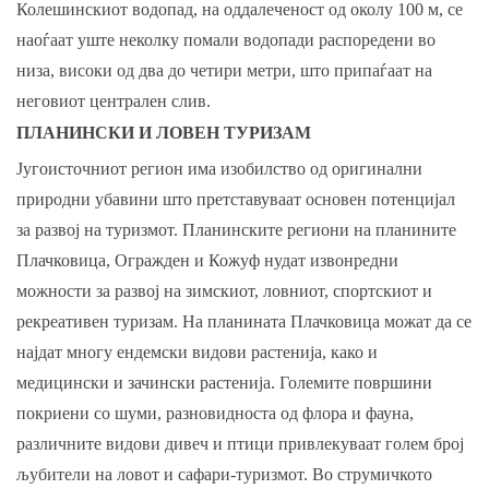
Колешинскиот водопад, на оддалеченост од околу 100 м, се
наоѓаат уште неколку помали водопади распоредени во
низа, високи од два до четири метри, што припаѓаат на
неговиот централен слив.
ПЛАНИНСКИ И ЛОВЕН ТУРИЗАМ
Југоисточниот регион има изобилство од оригинални
природни убавини што претставуваат основен потенцијал
за развој на туризмот. Планинските региони на планините
Плачковица, Огражден и Кожуф нудат извонредни
можности за развој на зимскиот, ловниот, спортскиот и
рекреативен туризам. На планината Плачковица можат да се
најдат многу ендемски видови растенија, како и
медицински и зачински растенија. Големите површини
покриени со шуми, разновидноста од флора и фауна,
различните видови дивеч и птици привлекуваат голем број
љубители на ловот и сафари-туризмот. Во струмичкото