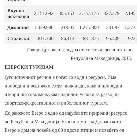
Вкупно
2.151.692
305.163
2.157.175
327.279
2.195
ноќевања
Домашни
1.339.946
219.05
1.275.800
231.87
1.273
Странски
811.746
86.113
881.375
95.409
922
Извор: Државен завод за статистика, регионите во
Република Македонија, 2015.
ЕЗЕРСКИ ТУРИЗАМ
Југоисточниот регион е богат со водни ресурси. Има
природни и вештачки езера, водопади, како и природни
извори што овозможуваат одлични услови за развој на
спортско-рекреативниот и риболовниот туризам.
Дојранското Езеро е едно од најубавите природни ресурси
во Република Македонија. Екосистемот на Дојранското
Езеро е дом на повеќе од 80 видови птици и повеќето од