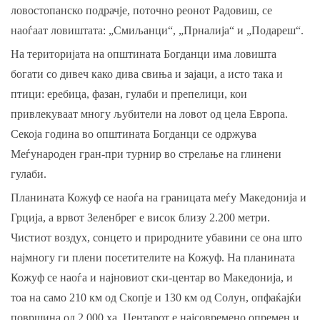
ловостопанско подрачје, поточно реонот Радовиш, се
наоѓаат ловиштата: „Смиљанци“, „Прналија“ и „Подареш“.
На територијата на општината Богданци има ловишта
богати со дивеч како дива свиња и зајаци, а исто така и
птици: еребица, фазан, гулаби и препелици, кои
привлекуваат многу љубители на ловот од цела Европа.
Секоја година во општината Богданци се одржува
Меѓународен гран-при турнир во стрелање на глинени
гулаби.
Планината Кожуф се наоѓа на границата меѓу Македонија и
Грција, а врвот Зеленбрег е висок близу 2.200 метри.
Чистиот воздух, сонцето и природните убавини се она што
најмногу ги плени посетителите на Кожуф. На планината
Кожуф се наоѓа и најновиот ски-центар во Македонија, и
тоа на само 210 км од Скопје и 130 км од Солун, опфаќајќи
површина од 2.000 ха. Центарот е најсовремено опремен и