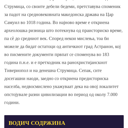
Струмица, со своите дебели бедеми, претставува споменик
за падот на средновековната македонска држава на Цар
Самуил во 1018 година. Во најново време е откриена
археолошка ризница што потекнува од праисториско време,
па сè до средниот век. Според некои мислења, тоа би
можеле да бидат остатоци од античкиот град Астраион, кој
во писмените документи првпат се споменува во 183
година п.н.е. и е претходник на ранохристијанскиот
Тивериопол и на денешна Струмица. Сепак, сите
досегашни наоди, заедно со откриена предисториска
населба, недвосмислено укажуваат дека на овој локалитет
опстојувале разни цивилизации во период од околу 7.000
години.
ВОДИЧ
СОДРЖИНА